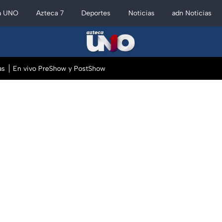
a UNO
Azteca 7
Deportes
Noticias
adn Noticias
as
En vivo PreShow y PostShow