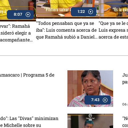
1:22
8:07
"Todos pensaban que ya se
"Que ya se le 
levar": Ramahá
iba": Luis comenta acerca de
Luis expresa 
sideró elegir a
que Ramahá subió a Daniela
acerca de est
 acompañante
al balcón en MasterChef
MasterChef 2
a del Mundo
24/7
VIDEO)
nmascaro | Programa 5 de
Ju
pa
7:43
06 
ado": Las "Divas" minimizan
"N
e Michelle sobre su
co