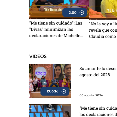
2:00
"Me tiene sin cuidado": Las
"No la voy a l
"Divas" minimizan las
revela que con
declaraciones de Michelle
Claudia como
sobre su distanciamiento en
para su salid
MasterChef 24/7 (VIDEO)
MasterChef (
VIDEOS
Su amante lo dese
agosto del 2026
1:06:16
06 agosto, 2026
"Me tiene sin cuid
las declaraciones d