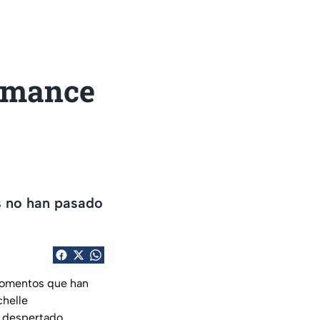
romance
s no han pasado
 momentos que han
chelle
a despertado