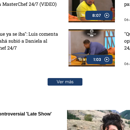
n MasterChef 24/7 (VIDEO)
pa
8:07
06 
e ya se iba": Luis comenta
"Q
há subió a Daniela al
op
hef 24/7
24
1:03
06 
Ver más