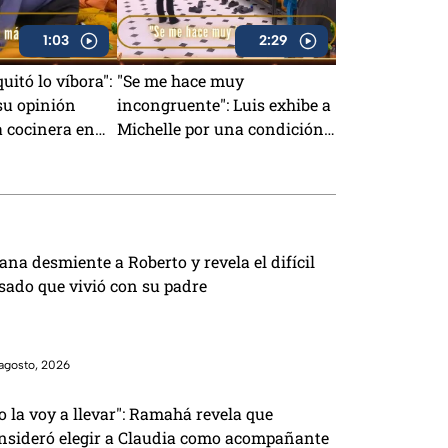
1:03
2:29
quitó lo víbora":
"Se me hace muy
su opinión
incongruente": Luis exhibe a
a cocinera en
Michelle por una condición
4/7 (VIDEO)
que le puso cuando tenía el
Pin Negro (VIDEO)
ana desmiente a Roberto y revela el difícil
sado que vivió con su padre
agosto, 2026
o la voy a llevar": Ramahá revela que
nsideró elegir a Claudia como acompañante