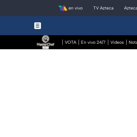
en vivo
TV Azteca
Aztec
VOTA
En vivo 24/7
Videos
Not