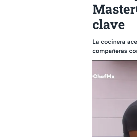
MasterC
clave
La cocinera ace
compañeras con