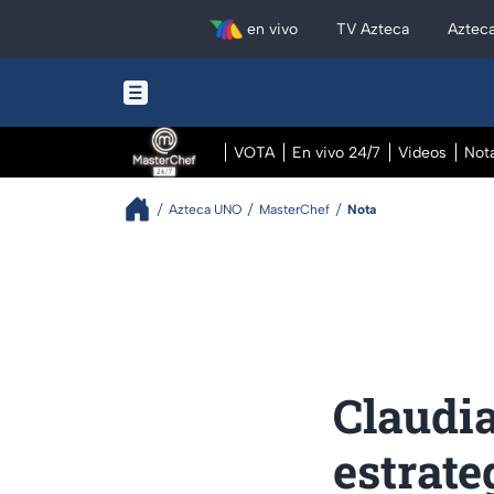
en vivo
TV Azteca
Aztec
VOTA
En vivo 24/7
Videos
Not
Azteca UNO
MasterChef
Nota
Claudi
estrate