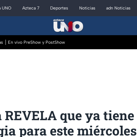
a UNO
Azteca 7
Deportes
Noticias
adn Noticias
as
En vivo PreShow y PostShow
a REVELA que ya tiene
gia para este miércoles