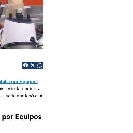
atalla por Equipos
isterio, la cocinera
. ¡se la confesó a l
a
a por Equipos