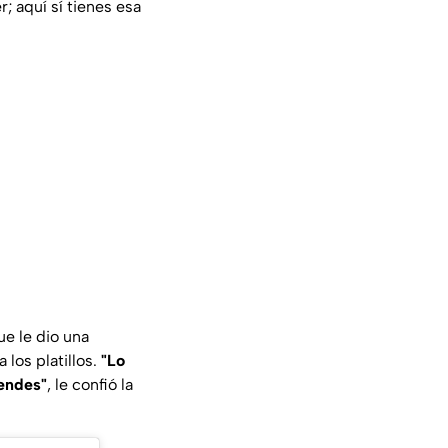
; aquí sí tienes esa
ue le dio una
los platillos.
"Lo
rendes"
, le confió la