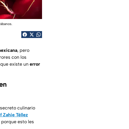
rábanos.
mexicana
, pero
rrores con los
 que existe un
error
 en
 secreto culinario
f
Zahie Téllez
porque esto les