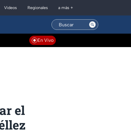
Regionales
Videos
a más +
En Vivo
ar el
éllez