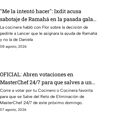
"Me la intentó hacer": Ixdit acusa
sabotaje de Ramahá en la pasada gala
de salvación de MasterChef 24/7
La cocinera habló con Flor sobre la decisión de
pedirle a Lancer que le asignara la ayuda de Ramahá
y no la de Daniela
08 agosto, 2026
OFICIAL: Abren votaciones en
MasterChef 24/7 para que salves a un
Cocinero del Reto de Eliminación de
Corre a votar por tu Cocinero o Cocinera favorita
para que se Salve del Reto de Eliminación de
este domingo
MasterChef 24/7 de este próximo domingo.
07 agosto, 2026