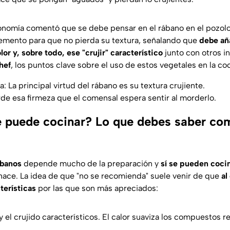
onomía comentó que se debe pensar en el rábano en el pozolo
emento para que no pierda su textura, señalando que
debe aña
r y, sobre todo, ese "crujir" característico
junto con otros i
hef
, los puntos clave sobre el uso de estos vegetales en la co
a: La principal virtud del rábano es su textura crujiente.
erde esa firmeza que el comensal espera sentir al morderlo.
e puede cocinar? Lo que debes saber co
ábanos
depende mucho de la preparación y
sí se pueden cocin
ace. La idea de que "no se recomienda" suele venir de que
al
terísticas
por las que son más apreciados:
 y el crujido característicos. El calor suaviza los compuestos 