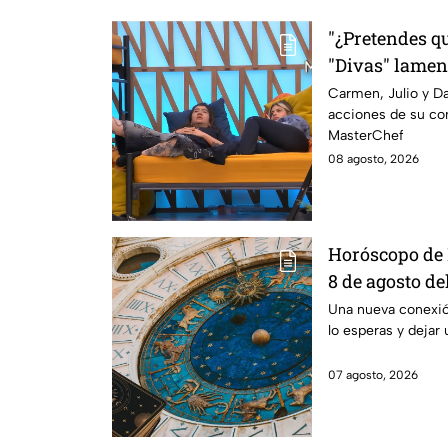
"¿Pretendes qu
"Divas" lamen
Michelle en M
Carmen, Julio y Da
acciones de su co
MasterChef
08 agosto, 2026
Horóscopo de 
8 de agosto de
una conexión 
Una nueva conexi
lo esperas y dejar 
transformar t
07 agosto, 2026