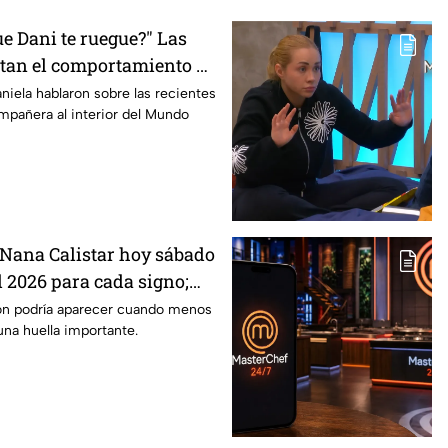
e Dani te ruegue?" Las
tan el comportamiento de
asterChef 24/7
niela hablaron sobre las recientes
mpañera al interior del Mundo
Nana Calistar hoy sábado
l 2026 para cada signo;
inesperada podría
ón podría aparecer cuando menos
una huella importante.
us próximos días