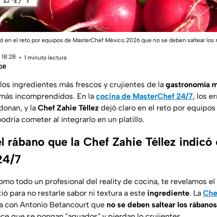
có en el reto por equipos de MasterChef México 2026 que no se deben saltear los 
 18:28
1 minuto lectura
 DR
los ingredientes más frescos y crujientes de la
gastronomía 
 más incomprendidos. En la
cocina de
MasterChef 24/7
, los e
donan, y la
Chef Zahie Téllez
dejó claro en el reto por equipos
dría cometer al integrarlo en un platillo.
el rábano que la Chef Zahie Téllez indicó
24/7
omo todo un profesional del reality de cocina, te revelamos el
ó para no restarle sabor ni textura a este
ingrediente
. La
Che
ta con Antonio Betancourt que
no se deben saltear los rábanos
ace que se pongan "aguados" y pierdan lo crujientes.