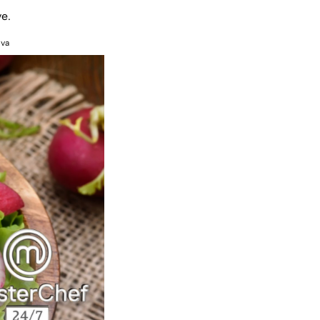
ve.
nva