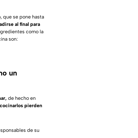
, que se pone hasta
dirse al final para
ngredientes como la
cina son:
mo un
ar,
de hecho en
 cocinarlos pierden
responsables de su