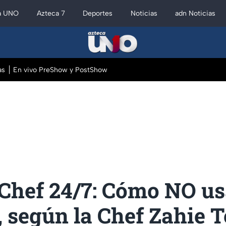
a UNO
Azteca 7
Deportes
Noticias
adn Noticias
as
En vivo PreShow y PostShow
Chef 24/7: Cómo NO us
 según la Chef Zahie T