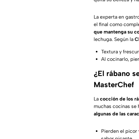
La experta en gastr
el final como compl
que mantenga su colo
lechuga. Según la
C
Textura y frescur
Al cocinarlo, pi
¿El rábano s
MasterChef
La
cocción de los r
muchas cocinas se h
algunas de las carac
Pierden el picor
sabor picante.