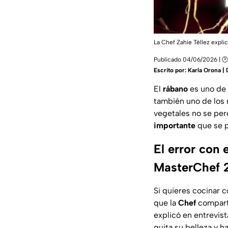
La Chef Zahie Téllez expli
Publicado 04/06/2026 | 🕑
Escrito por:
Karla Orona |
El
rábano
es uno de 
también uno de los
vegetales no se per
importante
que se po
El error con 
MasterChef 
Si quieres cocinar c
que la
Chef
comparti
explicó en entrevis
quita su belleza y h