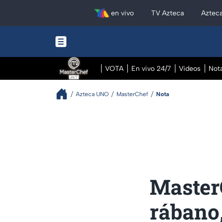
en vivo
TV Azteca
Aztec
VOTA
En vivo 24/7
Videos
Not
Azteca UNO
MasterChef
Nota
Master
rábano,