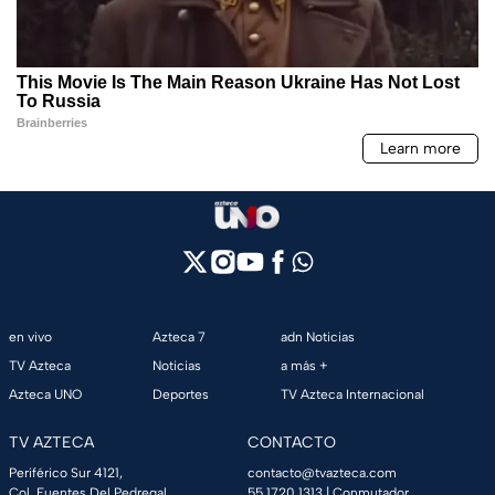
en vivo
Azteca 7
adn Noticias
TV Azteca
Noticias
a más +
Azteca UNO
Deportes
TV Azteca Internacional
TV AZTECA
CONTACTO
Periférico Sur 4121,
contacto@tvazteca.com
Col. Fuentes Del Pedregal,
55 1720 1313
| Conmutador