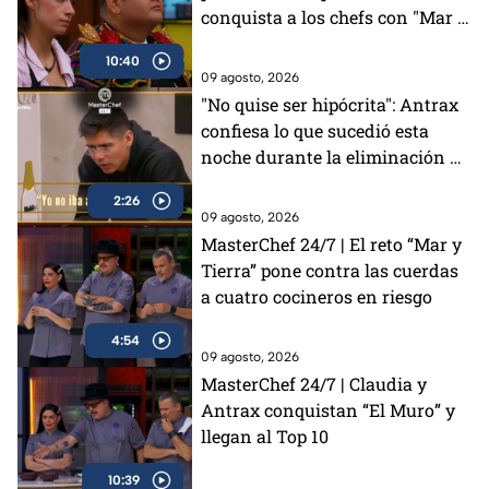
conquista a los chefs con "Mar y
Tierra"
10:40
09 agosto, 2026
"No quise ser hipócrita": Antrax
confiesa lo que sucedió esta
noche durante la eliminación de
Luis en MasterChef 24/7 (VIDEO)
2:26
09 agosto, 2026
MasterChef 24/7 | El reto “Mar y
Tierra” pone contra las cuerdas
a cuatro cocineros en riesgo
4:54
09 agosto, 2026
MasterChef 24/7 | Claudia y
Antrax conquistan “El Muro” y
llegan al Top 10
10:39