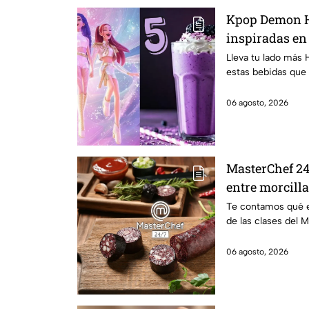
Kpop Demon H
inspiradas en
para llevar a l
Lleva tu lado más 
estas bebidas que 
clases 2026; s
06 agosto, 2026
MasterChef 24/
entre morcill
Te contamos qué e
de las clases del
06 agosto, 2026