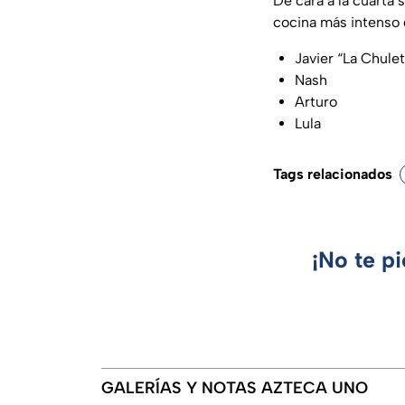
De cara a la cuarta
cocina más intenso
Javier “La Chule
Nash
Arturo
Lula
Tags relacionados
¡No te p
GALERÍAS Y NOTAS AZTECA UNO