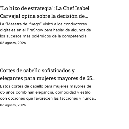
"Lo hizo de estrategia": La Chef Isabel
Carvajal opina sobre la decisión de
Ramahá de subir a Daniela al balcón de
La “Maestra del fuego” visitó a los conductores
digitales en el PreShow para hablar de algunos de
MasterChef 24/7
los sucesos más polémicos de la competencia
06 agosto, 2026
Cortes de cabello sofisticados y
elegantes para mujeres mayores de 65
años
Estos cortes de cabello para mujeres mayores de
65 años combinan elegancia, comodidad y estilo,
con opciones que favorecen las facciones y nunca
pasan de moda.
06 agosto, 2026