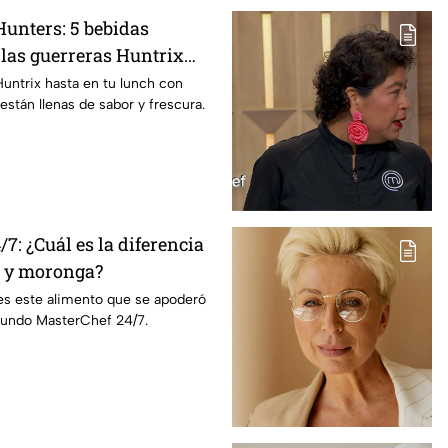
unters: 5 bebidas
 las guerreras Huntrix
a escuela este regreso a
Huntrix hasta en tu lunch con
están llenas de sabor y frescura.
on saludables y deliciosas
7: ¿Cuál es la diferencia
a y moronga?
s este alimento que se apoderó
 Mundo MasterChef 24/7.