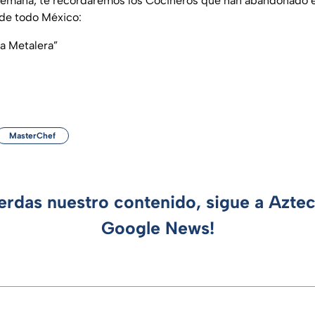
 semana, te recordaremos los Cocineros que han abandonado e
 de todo México:
ta Metalera”
MasterChef
ierdas nuestro contenido, sigue a Azte
Google News!