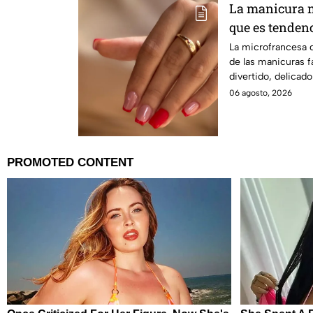
La manicura m
que es tenden
La microfrancesa 
de las manicuras f
divertido, delicad
elegancia.
06 agosto, 2026