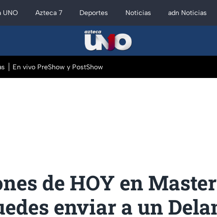
a UNO
Azteca 7
Deportes
Noticias
adn Noticias
as
En vivo PreShow y PostShow
ones de HOY en Maste
uedes enviar a un Dela