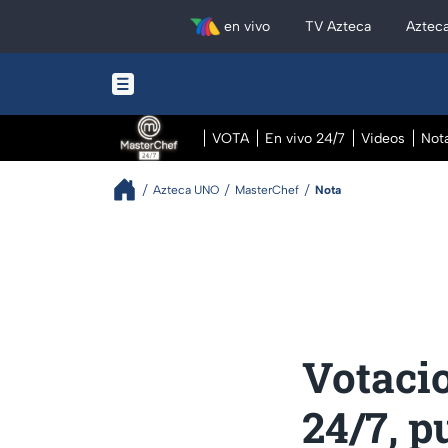
en vivo
TV Azteca
Aztec
VOTA
En vivo 24/7
Videos
Not
Azteca UNO
MasterChef
Nota
Votaci
24/7, p