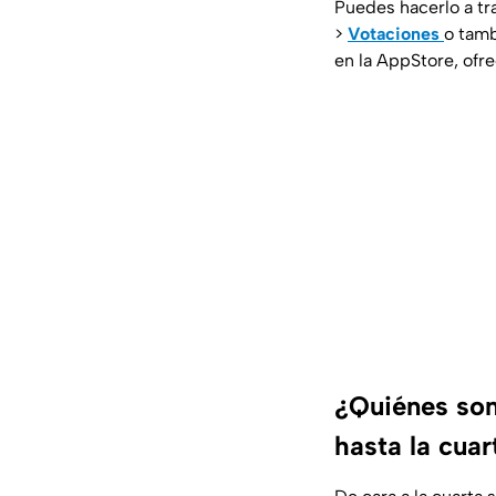
Puedes hacerlo a tra
>
Votaciones
o tamb
en la AppStore, ofr
¿Quiénes son
hasta la cua