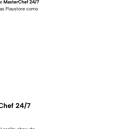
de
MasterChef 24/7
las Playstore como
rChef 24/7