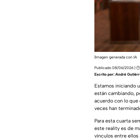
|Imagen generada con IA
Publicado 08/06/2026 | 🕑
Escrito por:
André Gutiérr
Estamos iniciando 
están cambiando, po
acuerdo con lo que d
veces han terminado
Para esta cuarta se
este reality es de m
vínculos entre ello