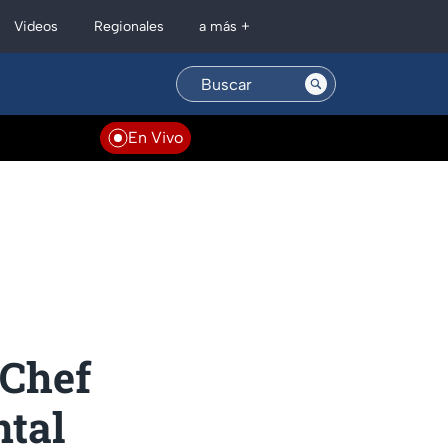
Regionales
Videos
a más +
En Vivo
rChef
ntal