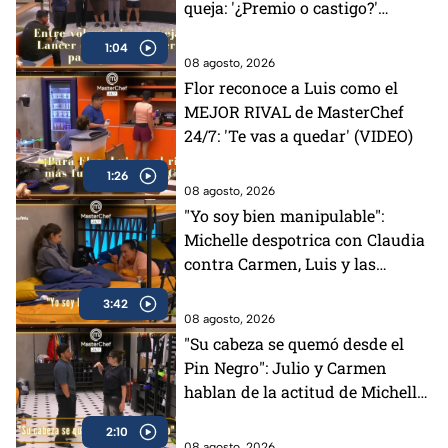
queja: '¿Premio o castigo?'
(VIDEO)
1:04
08 agosto, 2026
Flor reconoce a Luis como el
MEJOR RIVAL de MasterChef
24/7: 'Te vas a quedar' (VIDEO)
1:26
08 agosto, 2026
"Yo soy bien manipulable":
Michelle despotrica con Claudia
contra Carmen, Luis y las
"Divas" en MasterChef 24/7
3:42
(VIDEO)
08 agosto, 2026
"Su cabeza se quemó desde el
Pin Negro": Julio y Carmen
hablan de la actitud de Michelle
en MasterChef 24/7 (VIDEO)
2:10
08 agosto, 2026