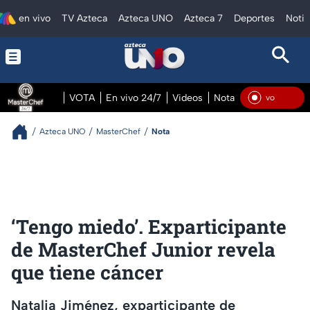
en vivo
TV Azteca
Azteca UNO
Azteca 7
Deportes
Notic
VOTA
En vivo 24/7
Videos
Notas
En vivo Pre
En V
Azteca UNO
MasterChef
Nota
‘Tengo miedo’. Exparticipante
de MasterChef Junior revela
que tiene cáncer
Natalia Jiménez, exparticipante de