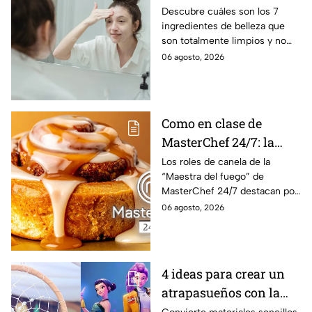
contaminan los ríos ni
Descubre cuáles son los 7
ingredientes de belleza que
el agua al enjuagarte
son totalmente limpios y no
contaminan los ríos ni el agua
06 agosto, 2026
al enjuagarte, según expertos
Como en clase de
MasterChef 24/7: la
receta especial de los
Los roles de canela de la
“Maestra del fuego” de
roles de canela con
MasterChef 24/7 destacan por
tocino de la Chef Lili
su combinación de canela,
06 agosto, 2026
maple y tocino caramelizado,
una mezcla de sabores dulces
y salados.
4 ideas para crear un
atrapasueños con la
estética de KPop