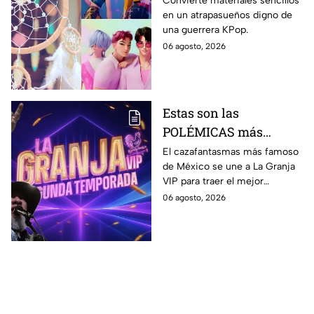
Convierte materiales sencillos
en un atrapasueños digno de
Demon Hunters
una guerrera KPop.
06 agosto, 2026
Estas son las
POLÉMICAS más
fuertes que ha tenido
El cazafantasmas más famoso
de México se une a La Granja
Carlos Trejo, el primer
VIP para traer el mejor
granjero de La Granja
contenido, pero antes de
06 agosto, 2026
VIP Segunda
contamos sobre algunas de
Temporada
sus polémicas más famosas.