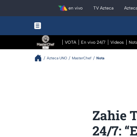
en vivo
TV Azteca
Aztec
VOTA
En vivo 24/7
Videos
Not
Azteca UNO
MasterChef
Nota
Zahie T
24/7: “