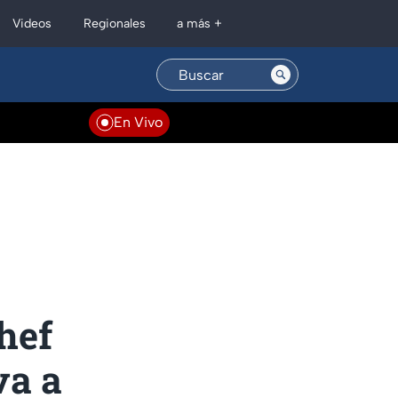
Regionales
Videos
a más +
En Vivo
hef
va a