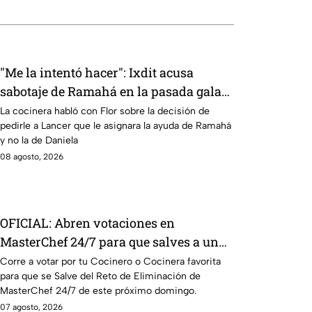
"Me la intentó hacer": Ixdit acusa
sabotaje de Ramahá en la pasada gala
de salvación de MasterChef 24/7
La cocinera habló con Flor sobre la decisión de
pedirle a Lancer que le asignara la ayuda de Ramahá
y no la de Daniela
08 agosto, 2026
OFICIAL: Abren votaciones en
MasterChef 24/7 para que salves a un
Cocinero del Reto de Eliminación de
Corre a votar por tu Cocinero o Cocinera favorita
para que se Salve del Reto de Eliminación de
este domingo
MasterChef 24/7 de este próximo domingo.
07 agosto, 2026