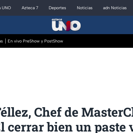
a UNO
Azteca 7
Deportes
Noticias
adn Noticias
as
En vivo PreShow y PostShow
éllez, Chef de MasterC
El cerrar bien un paste 