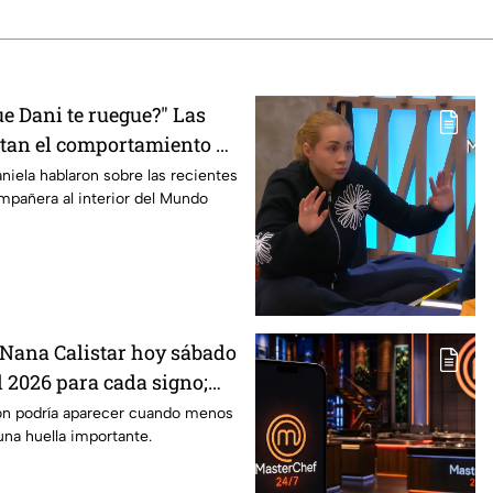
e Dani te ruegue?" Las
tan el comportamiento de
asterChef 24/7
niela hablaron sobre las recientes
mpañera al interior del Mundo
Nana Calistar hoy sábado
l 2026 para cada signo;
inesperada podría
ón podría aparecer cuando menos
una huella importante.
us próximos días