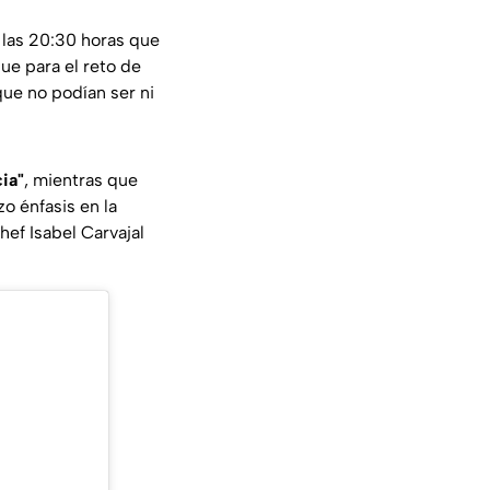
e las 20:30 horas que
que para el reto de
ue no podían ser ni
cia"
, mientras que
o énfasis en la
hef Isabel Carvajal