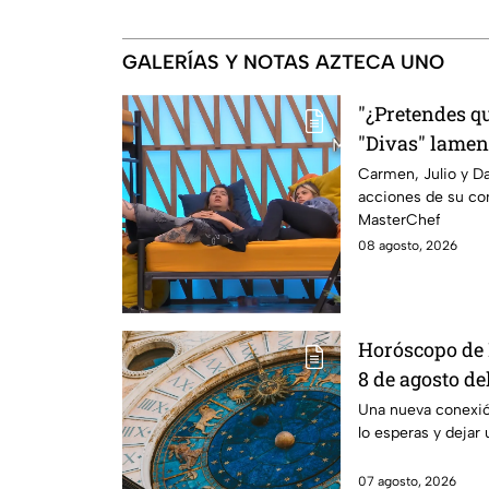
GALERÍAS Y NOTAS AZTECA UNO
"¿Pretendes qu
"Divas" lamen
Michelle en M
Carmen, Julio y Da
acciones de su co
MasterChef
08 agosto, 2026
Horóscopo de 
8 de agosto de
una conexión 
Una nueva conexi
lo esperas y dejar 
transformar t
07 agosto, 2026