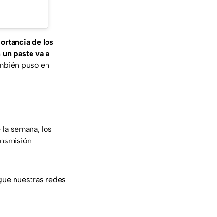
portancia de los
n un paste va a
ambién puso en
 la semana, los
ransmisión
igue nuestras redes