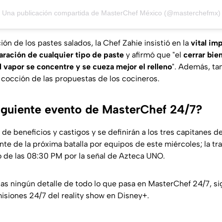
Una publicación compartida de MasterChef México (@masterchefmx)
ón de los pastes salados, la Chef Zahie insistió en la
vital im
aración de cualquier tipo de paste
y afirmó que "el
cerrar bie
l vapor se concentre y se cueza mejor el relleno
". Además, t
e cocción de las propuestas de los cocineros.
siguiente evento de MasterChef 24/7?
e beneficios y castigos y se definirán a los tres capitanes de
ente de la próxima batalla por equipos de este miércoles; la t
 de las 08:30 PM por la señal de Azteca UNO.
das ningún detalle de todo lo que pasa en MasterChef 24/7, s
misiones 24/7 del reality show en Disney+.