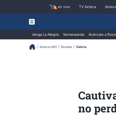
en vivo
TV Azteca
Aztec
Venga La Alegría
Ventaneando
Acércate a Rocí
Azteca UNO
Novelas
Galería
Cautiva
no perd