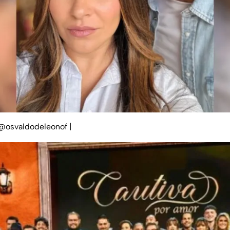
 @osvaldodeleonof
|