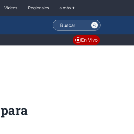
Regionales
Videos
a más +
En Vivo
 para