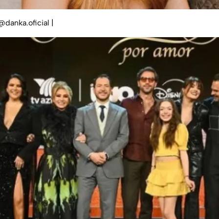
@danka.oficial
|