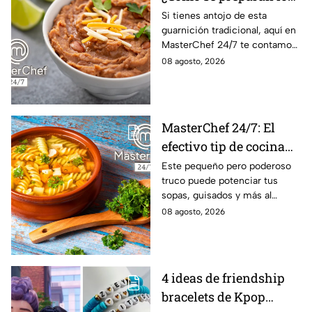
frijoles puercos estilo
Si tienes antojo de esta
guarnición tradicional, aquí en
Sonora?
MasterChef 24/7 te contamos
la receta.
08 agosto, 2026
MasterChef 24/7: El
efectivo tip de cocina
de las abuelas para
Este pequeño pero poderoso
truco puede potenciar tus
darle sabor extra al
sopas, guisados y más al
caldillo
máximo.
08 agosto, 2026
4 ideas de friendship
bracelets de Kpop