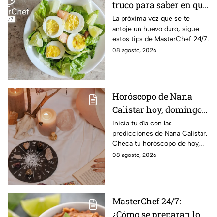
truco para saber en qué
momento está listo un
La próxima vez que se te
antoje un huevo duro, sigue
huevo cocido
estos tips de MasterChef 24/7.
08 agosto, 2026
Horóscopo de Nana
Calistar hoy, domingo 9
de agosto: estos signos
Inicia tu día con las
predicciones de Nana Calistar.
tendrán ingresos extra
Checa tu horóscopo de hoy,
domingo 9 de agosto, y
08 agosto, 2026
conoce el mensaje de los
astros para los 12 signos.
MasterChef 24/7:
¿Cómo se preparan los