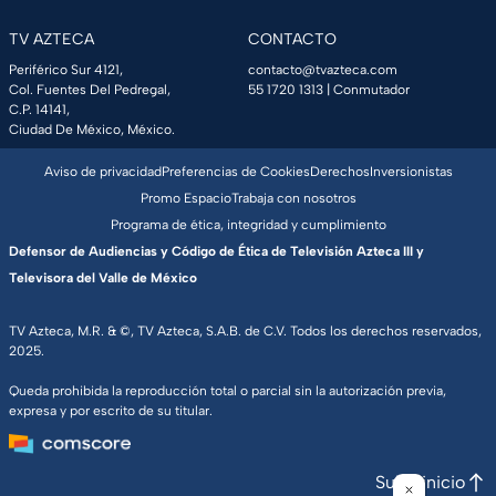
TV AZTECA
CONTACTO
Periférico Sur 4121,
contacto@tvazteca.com
Col. Fuentes Del Pedregal,
55 1720 1313
| Conmutador
C.P. 14141,
Ciudad De México, México.
Aviso de privacidad
Preferencias de Cookies
Derechos
Inversionistas
Promo Espacio
Trabaja con nosotros
Programa de ética, integridad y cumplimiento
Defensor de Audiencias y Código de Ética de Televisión Azteca III y
Televisora del Valle de México
TV Azteca, M.R. & ©, TV Azteca, S.A.B. de C.V. Todos los derechos reservados,
2025.
Queda prohibida la reproducción total o parcial sin la autorización previa,
expresa y por escrito de su titular.
Subir inicio