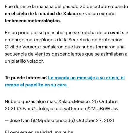
Fue durante la mañana del pasado 25 de octubre cuando
en el cielo
de la
ciudad de Xalapa
se vio un extraño
fenómeno meteorológico.
En un principio se pensaba que se trataba de un
ovni
; sin
embargo meteorólogos de la Secretaría de Protección
Civil de Veracruz señalaron que las nubes formaron una
secuencia de vientos descendientes que se asimilaban a
un platillo volador.
Te puede interesar:
Le manda un mensaje a su crush; él
rompe el papelito en su cara.
Nube o quizás algo mas. Xalapa.México. 25 Octubre
2021
#Ovni
#Ufología
pic.twitter.com/2VUjBoWUav
— Jose Ivan (@Mpdesconocido)
October 27, 2021
El ovni era en realidad una nube