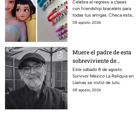
Demon Hunters para
Celebra el regreso a clases
con friendship bracelets para
intercambiar con tus
todas tus amigas. Checa estas
mejores amigas este
4 ideas inspiradas en Kpop
08 agosto, 2026
regreso a clases
Demon Hunters que seguro les
encantará.
Muere el padre de esta
sobreviviente de
Survivor México La
Este sábado 8 de agosto
Survivor México La Reliquia en
Reliquia en Llamas
Llamas se vistió de luto.
08 agosto, 2026