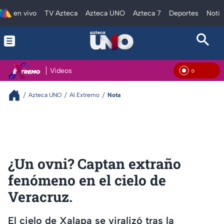
en vivo
TV Azteca
Azteca UNO
Azteca 7
Deportes
Notic
Videos
En Vi
Azteca UNO
Al Extremo
Nota
¿Un ovni? Captan extraño
fenómeno en el cielo de
Veracruz.
El cielo de Xalapa se viralizó tras la