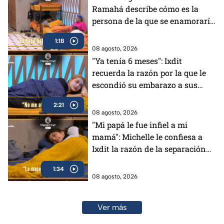
Ramahá describe cómo es la
persona de la que se enamoraría
(VIDEO)
1:18
08 agosto, 2026
"Ya tenía 6 meses": Ixdit
recuerda la razón por la que le
escondió su embarazo a sus
padres en MasterChef 24/7
2:21
(VIDEO)
08 agosto, 2026
"Mi papá le fue infiel a mi
mamá": Michelle le confiesa a
Ixdit la razón de la separación
de sus padres en MasterChef
1:34
24/7 (VIDEO)
08 agosto, 2026
Ver más