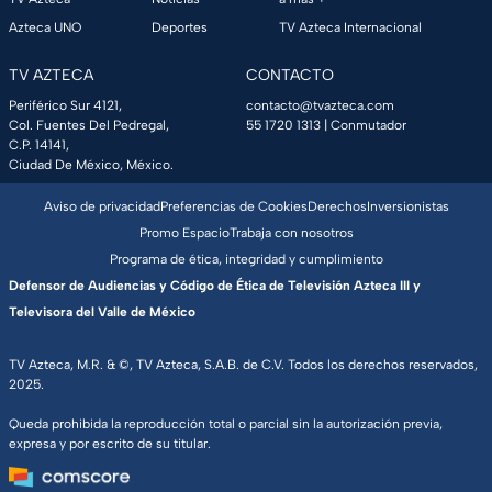
Azteca UNO
Deportes
TV Azteca Internacional
TV AZTECA
CONTACTO
Periférico Sur 4121,
contacto@tvazteca.com
Col. Fuentes Del Pedregal,
55 1720 1313
| Conmutador
C.P. 14141,
Ciudad De México, México.
Aviso de privacidad
Preferencias de Cookies
Derechos
Inversionistas
Promo Espacio
Trabaja con nosotros
Programa de ética, integridad y cumplimiento
Defensor de Audiencias y Código de Ética de Televisión Azteca III y
Televisora del Valle de México
TV Azteca, M.R. & ©, TV Azteca, S.A.B. de C.V. Todos los derechos reservados,
2025.
Queda prohibida la reproducción total o parcial sin la autorización previa,
expresa y por escrito de su titular.