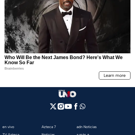
en vivo
Azteca 7
adn Noticias
TV Azteca
Noticias
a más +