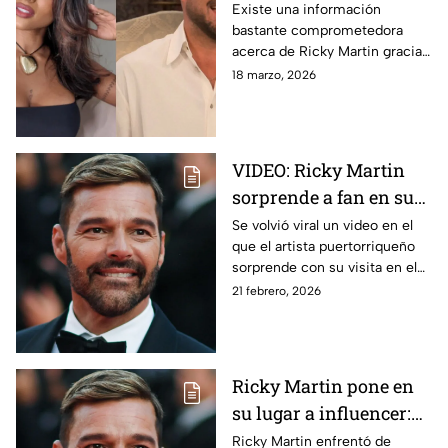
acusó a su pareja de
Existe una información
bastante comprometedora
serle infiel con Ricky
acerca de Ricky Martin gracias
Martin
a esta ex Miss Universo. Ella es
18 marzo, 2026
Kelly Reales, la acusadora del
artista.
VIDEO: Ricky Martin
sorprende a fan en su
negocio; así fue su
Se volvió viral un video en el
que el artista puertorriqueño
reacción
sorprende con su visita en el
negocio de una fan.
21 febrero, 2026
Ricky Martin pone en
su lugar a influencer:
"No mienta" por fotos
Ricky Martin enfrentó de