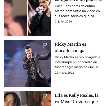
Valentino Martin
Hace unas horas Valentino
Martin compartió un video en
EXPLOTA en redes por
sus redes sociales que ha
comentarios sobre
desatado cierta polémica tras
21 julio, 2026
Ricky Martin
hablar de las comparaciones
con su padre.
Ricky Martin es
atacado con gas
lacrimógeno en pleno
Ricky Martin se vio obligado a
interrumpir su concierto en
concierto: ¿Cómo se
Montenegro luego de que un
encuentra el cantante?
fan lanzara gas lacrimógeno
22 mayo, 2026
hacia el cantante. Este es su
estado de salud hoy, 22 de
mayo.
Ella es Kelly Reales, la
ex Miss Universo que