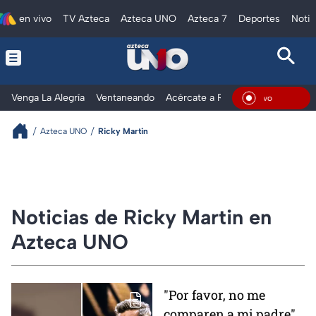
en vivo
TV Azteca
Azteca UNO
Azteca 7
Deportes
Notic
Venga La Alegría
Ventaneando
Acércate a Rocío
Al Extremo
En Vi
Azteca UNO
Ricky Martin
Noticias de Ricky Martin en
Azteca UNO
"Por favor, no me
comparen a mi padre":