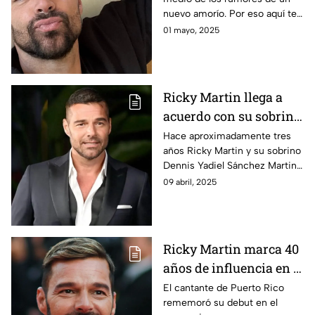
Martin
nuevo amorío. Por eso aquí te
platicamos de quién se trata y
01 mayo, 2025
cuál es la información más
reciente.
Ricky Martin llega a
acuerdo con su sobrino;
esto dio fin al conflicto
Hace aproximadamente tres
años Ricky Martin y su sobrino
legal
Dennis Yadiel Sánchez Martin
iniciaron una pelea legal que
09 abril, 2025
parece haber sido resuelta.
Ricky Martin marca 40
años de influencia en el
mundo del arte
El cantante de Puerto Rico
rememoró su debut en el