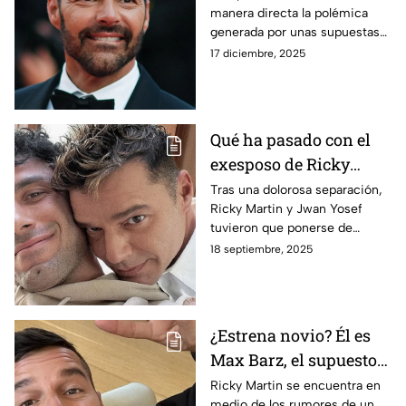
manera directa la polémica
íntimas
generada por unas supuestas
fotos íntimas difundidas en
17 diciembre, 2025
Instagram por el influencer
español Mario Salvador
Qué ha pasado con el
exesposo de Ricky
Martin y cómo
Tras una dolorosa separación,
Ricky Martin y Jwan Yosef
comparten la custodia
tuvieron que ponerse de
con sus hijos
acuerdo para procurar el
18 septiembre, 2025
bienestar de su familia. Esto
se sabe de su relación actual.
¿Estrena novio? Él es
Max Barz, el supuesto
nuevo galán de Ricky
Ricky Martin se encuentra en
medio de los rumores de un