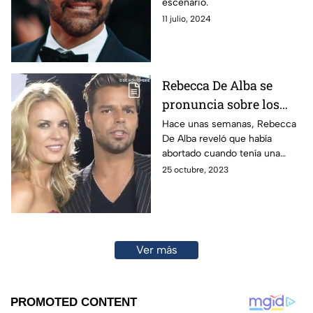
escenario.
11 julio, 2024
Rebecca De Alba se
pronuncia sobre los
bebés que perdió de
Hace unas semanas, Rebecca
De Alba reveló que había
Ricky Martin
abortado cuando tenía una
relación con Ricky Martin,
25 octubre, 2023
aunque ahora entró en detalles
sobre el tema.
Ver más