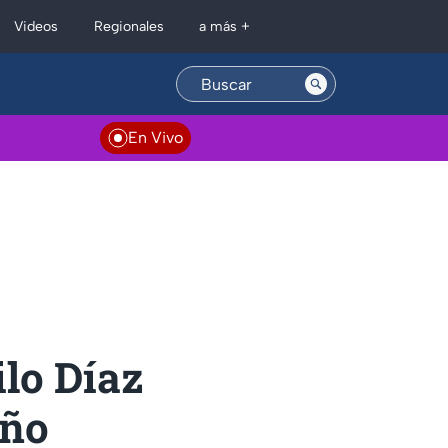
Regionales
Videos
a más +
En Vivo
ilo Díaz
año