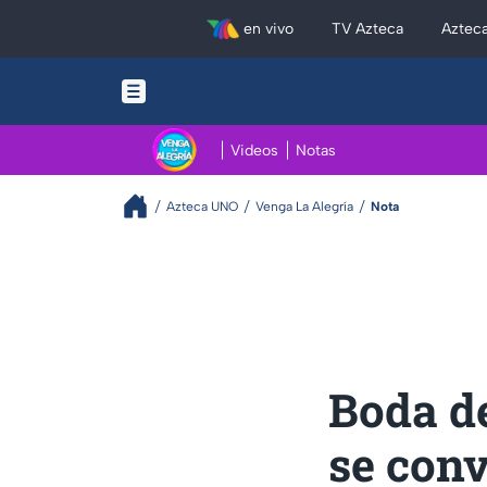
en vivo
TV Azteca
Aztec
Videos
Notas
Azteca UNO
Venga La Alegría
Nota
Boda de
se conv