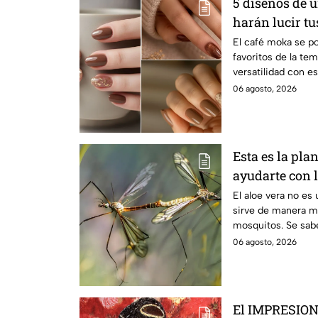
5 diseños de 
harán lucir tu
elegantes en l
El café moka se p
favoritos de la te
versatilidad con e
complementar tus o
06 agosto, 2026
sin perder un toqu
Esta es la pla
ayudarte con 
temporada de 
El aloe vera no es
sirve de manera mu
mosquitos. Se sabe 
animalitos.
06 agosto, 2026
El IMPRESION