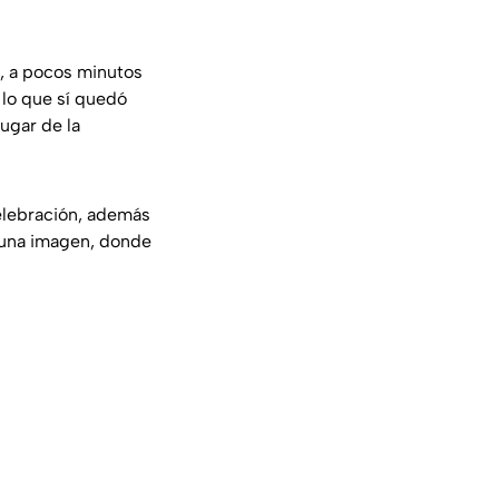
 a pocos minutos
 lo que sí quedó
lugar de la
elebración, además
ró una imagen, donde