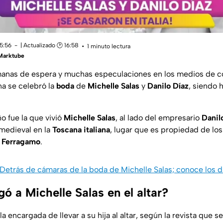
15:56
| Actualizado 🕑 16:58
1 minuto lectura
 Marktube
manas de espera y muchas especulaciones en los medios de c
a se celebró la
boda
de
Michelle Salas
y
Danilo Díaz
, siendo 
 fue la que vivió
Michelle Salas
, al lado del empresario
Danil
 medieval en la
Toscana italiana
, lugar que es propiedad de lo
e Ferragamo
.
Detrás de cámaras de la boda de Michelle Salas; conoce los 
ó a Michelle Salas en el altar?
la encargada de llevar a su hija al altar, según la revista que s