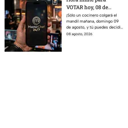
VOTAR hoy, 08 de
agosto, y salvar a tu
¡Sólo un cocinero colgará el
mandil mañana, domingo 09
cocinero favorito de
de agosto, y tú puedes decidir
MasterChef 24/7
quién continúa en la
08 agosto, 2026
competencia!