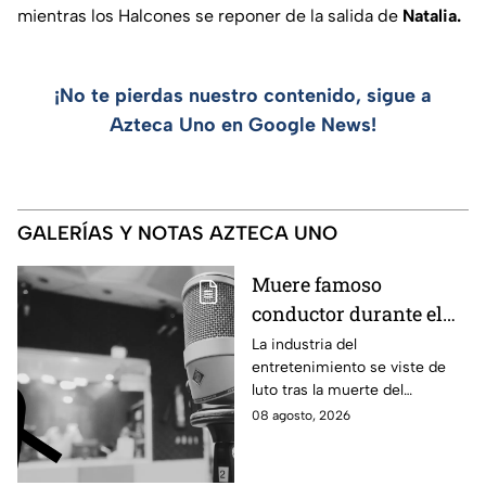
mientras los Halcones se reponer de la salida de
Natalia.
¡No te pierdas nuestro contenido, sigue a
Azteca Uno en Google News!
GALERÍAS Y NOTAS AZTECA UNO
Muere famoso
conductor durante el
estreno de su programa
La industria del
entretenimiento se viste de
en vivo; así fueron sus
luto tras la muerte del
últimos momentos al
conductor Pablo Balario, quien
08 agosto, 2026
aire
murió durante el estreno de su
programa, en plena
transmisión en vivo.