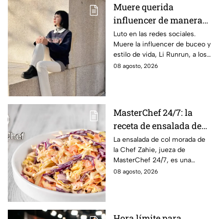
Muere querida
influencer de manera
repentina; su madre
Luto en las redes sociales.
Muere la influencer de buceo y
compartió la noticia
estilo de vida, Li Runrun, a los
con desgarrador
36 años, de manera
08 agosto, 2026
mensaje
inesperada. Su madre confirmó
la noticia con triste mensaje.
MasterChef 24/7: la
receta de ensalada de
col morada de la Chef
La ensalada de col morada de
la Chef Zahie, jueza de
Zahie, deliciosa y en
MasterChef 24/7, es una
minutos
guarnición fresca, colorida y
08 agosto, 2026
fácil de preparar en casa.
Hora límite para