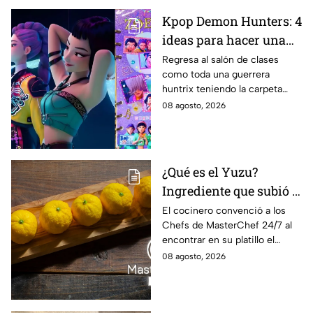
Kpop Demon Hunters: 4
ideas para hacer una
carpeta escolar este
Regresa al salón de clases
como toda una guerrera
regreso a clases 2026,
huntrix teniendo la carpeta
inspiradas en Rumi,
más original para anotar todos
08 agosto, 2026
Zoey y Mira
tus apuntes.
¿Qué es el Yuzu?
Ingrediente que subió a
Lancer al balcón de
El cocinero convenció a los
Chefs de MasterChef 24/7 al
MasterChef 24/7 este
encontrar en su platillo el
"Viernes de salvación"
balance perfecto.
08 agosto, 2026