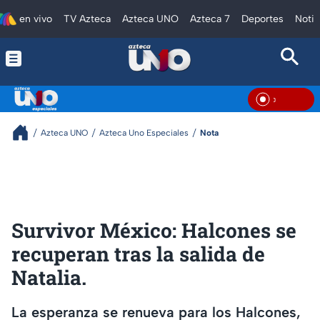
en vivo
TV Azteca
Azteca UNO
Azteca 7
Deportes
Notic
En Vi
Azteca UNO
Azteca Uno Especiales
Nota
Survivor México: Halcones se
recuperan tras la salida de
Natalia.
La esperanza se renueva para los Halcones,