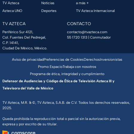
TV Azteca
Noticias
a más +
Azteca UNO
Deportes
TV Azteca Internacional
TV AZTECA
CONTACTO
Periférico Sur 4121,
contacto@tvazteca.com
Col. Fuentes Del Pedregal,
55 1720 1313
| Conmutador
C.P. 14141,
Ciudad De México, México.
Aviso de privacidad
Preferencias de Cookies
Derechos
Inversionistas
Promo Espacio
Trabaja con nosotros
Programa de ética, integridad y cumplimiento
Defensor de Audiencias y Código de Ética de Televisión Azteca III y
Televisora del Valle de México
TV Azteca, M.R. & ©, TV Azteca, S.A.B. de C.V. Todos los derechos reservados,
2025.
Queda prohibida la reproducción total o parcial sin la autorización previa,
expresa y por escrito de su titular.