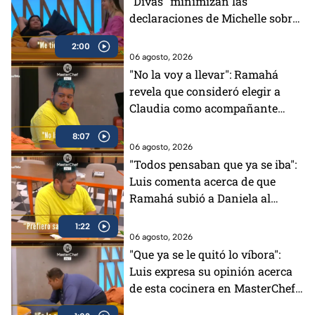
"Divas" minimizan las
declaraciones de Michelle sobre
su distanciamiento en
2:00
MasterChef 24/7 (VIDEO)
06 agosto, 2026
"No la voy a llevar": Ramahá
revela que consideró elegir a
Claudia como acompañante
para su salida del Mundo
8:07
MasterChef (VIDEO)
06 agosto, 2026
"Todos pensaban que ya se iba":
Luis comenta acerca de que
Ramahá subió a Daniela al
balcón en MasterChef 24/7
1:22
06 agosto, 2026
"Que ya se le quitó lo víbora":
Luis expresa su opinión acerca
de esta cocinera en MasterChef
24/7 (VIDEO)