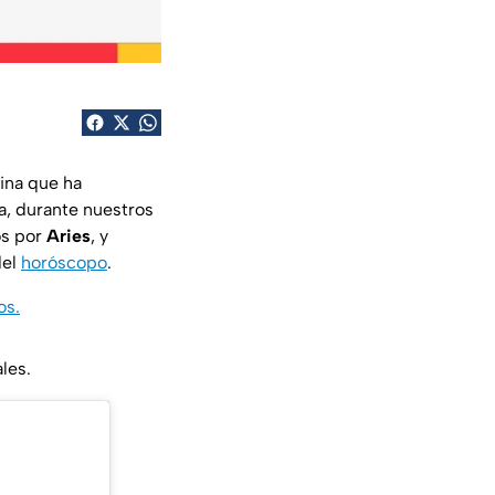
lina que ha
a, durante nuestros
os por
Aries
, y
del
horóscopo
.
os.
les.