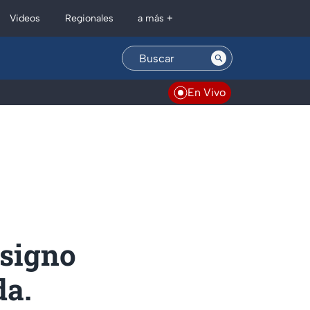
Regionales
Videos
a más +
En Vivo
 signo
da.