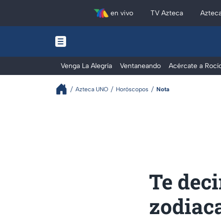
en vivo
TV Azteca
Aztec
Venga La Alegría
Ventaneando
Acércate a Rocí
Azteca UNO
Horóscopos
Nota
Te dec
zodiaca