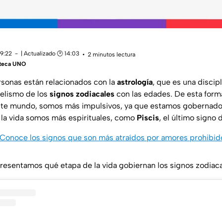
09:22
| Actualizado 🕑 14:03
2 minutos lectura
teca UNO
rsonas están relacionados con la
astrología
, que es una discip
lelismo de los
signos zodiacales
con las edades. De esta form
ste mundo, somos más impulsivos, ya que estamos gobernad
 la vida somos más espirituales, como
Piscis
, el último signo 
Conoce los signos que son más atraídos por amores prohibid
presentamos qué etapa de la vida gobiernan los signos zodiaca