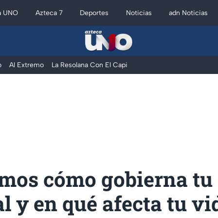
a UNO
Azteca 7
Deportes
Noticias
adn Noticias
o
Al Extremo
La Resolana Con El Capi
imos cómo gobierna tu
l y en qué afecta tu vi