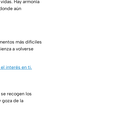
 vidas. Hay armonía
a donde aún
mentos más difíciles
ienza a volverse
l interés en ti.
e se recogen los
y goza de la