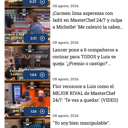
0:37
08 agosto, 2026
¡Carmen lima asperezas con
Ixdit en MasterChef 24/7 y culpa
a Michelle! 'Me calentó la cabeza'
(VIDEO)
2:21
08 agosto, 2026
Lancer pone a 6 compañeros a
cocinar para TODOS y Luis se
queja: '¿Premio o castigo?'
(VIDEO)
1:04
08 agosto, 2026
Flor reconoce a Luis como el
MEJOR RIVAL de MasterChef
24/7: 'Te vas a quedar' (VIDEO)
1:26
08 agosto, 2026
"Yo soy bien manipulable":