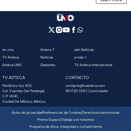
en vivo
Azteca 7
adn Noticias
TV Azteca
Noticias
a más +
Azteca UNO
Deportes
TV Azteca Internacional
TV AZTECA
CONTACTO
Periférico Sur 4121,
contacto@tvazteca.com
Col. Fuentes Del Pedregal,
55 1720 1313
| Conmutador
C.P. 14141,
Ciudad De México, México.
Aviso de privacidad
Preferencias de Cookies
Derechos
Inversionistas
Promo Espacio
Trabaja con nosotros
Programa de ética, integridad y cumplimiento