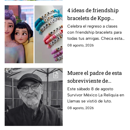
4 ideas de friendship
bracelets de Kpop
Demon Hunters para
Celebra el regreso a clases
con friendship bracelets para
intercambiar con tus
todas tus amigas. Checa estas
mejores amigas este
4 ideas inspiradas en Kpop
08 agosto, 2026
regreso a clases
Demon Hunters que seguro les
encantará.
Muere el padre de esta
sobreviviente de
Survivor México La
Este sábado 8 de agosto
Survivor México La Reliquia en
Reliquia en Llamas
Llamas se vistió de luto.
08 agosto, 2026