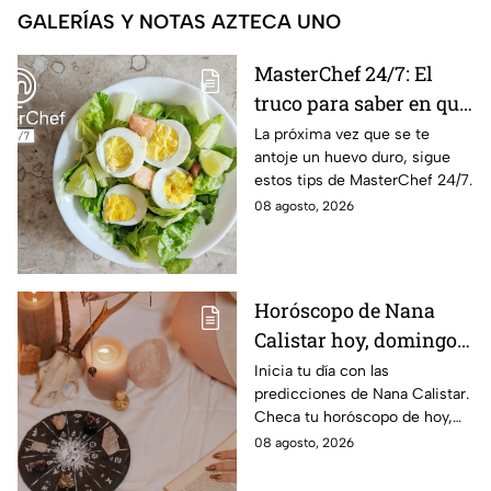
GALERÍAS Y NOTAS AZTECA UNO
MasterChef 24/7: El
truco para saber en qué
momento está listo un
La próxima vez que se te
antoje un huevo duro, sigue
huevo cocido
estos tips de MasterChef 24/7.
08 agosto, 2026
Horóscopo de Nana
Calistar hoy, domingo 9
de agosto: estos signos
Inicia tu día con las
predicciones de Nana Calistar.
tendrán ingresos extra
Checa tu horóscopo de hoy,
domingo 9 de agosto, y
08 agosto, 2026
conoce el mensaje de los
astros para los 12 signos.