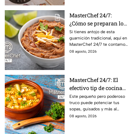
MasterChef 24/7:
¿Cómo se preparan los
frijoles puercos estilo
Si tienes antojo de esta
guarnición tradicional, aquí en
Sonora?
MasterChef 24/7 te contamos
la receta.
08 agosto, 2026
MasterChef 24/7: El
efectivo tip de cocina
de las abuelas para
Este pequeño pero poderoso
truco puede potenciar tus
darle sabor extra al
sopas, guisados y más al
caldillo
máximo.
08 agosto, 2026