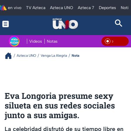
en vivo
TV Azteca
Azteca UNO
Azteca 7
Deportes
Notic
Videos
Notas
En Vi
Azteca UNO
Venga La Alegría
Nota
Eva Longoria presume sexy
silueta en sus redes sociales
junto a sus amigas.
La celebridad disfrutó de su tiempo libre en