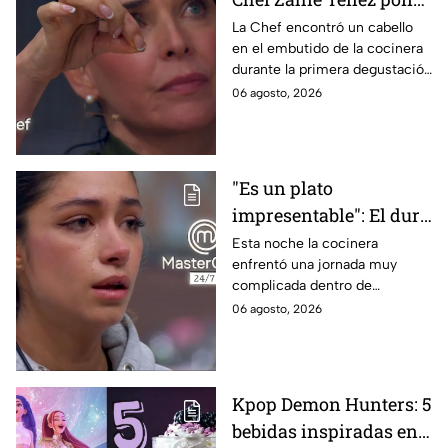
en evidencia a Carmen
La Chef encontró un cabello
en el embutido de la cocinera
en la gala de mandiles
durante la primera degustación
negros de MasterChef
de la noche
06 agosto, 2026
24/7
"Es un plato
impresentable": El duro
regaño que hizo llorar a
Esta noche la cocinera
enfrentó una jornada muy
Michelle dentro de
complicada dentro de
MasterChef 24/7
MasterChef 24/7.
06 agosto, 2026
Kpop Demon Hunters: 5
bebidas inspiradas en