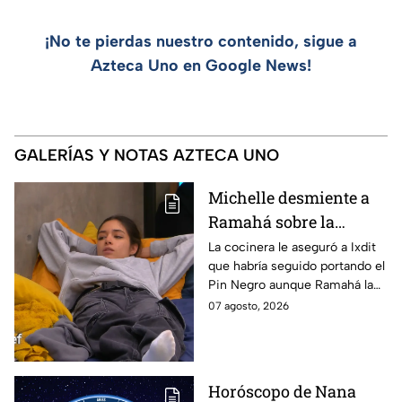
¡No te pierdas nuestro contenido, sigue a
Azteca Uno en Google News!
GALERÍAS Y NOTAS AZTECA UNO
Michelle desmiente a
Ramahá sobre la
designación del Pin
La cocinera le aseguró a Ixdit
que habría seguido portando el
Negro a un integrante
Pin Negro aunque Ramahá la
de las "Divas" en
hubiera subido al balcón
07 agosto, 2026
MasterChef 24/7
Horóscopo de Nana