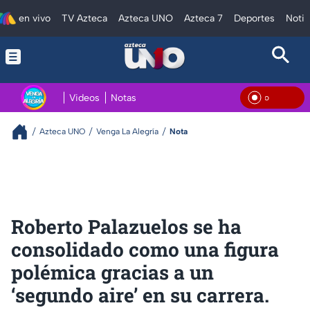
en vivo
TV Azteca
Azteca UNO
Azteca 7
Deportes
Notic
Videos
Notas
En Vi
Azteca UNO
Venga La Alegría
Nota
Roberto Palazuelos se ha
consolidado como una figura
polémica gracias a un
‘segundo aire’ en su carrera.