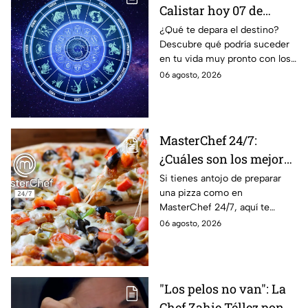
Calistar hoy 07 de
agosto; estos signos
¿Qué te depara el destino?
Descubre qué podría suceder
podrían dejar de estar
en tu vida muy pronto con los
solteros más pronto de
horóscopos de Nana Calistar;
06 agosto, 2026
lo que imaginan y
tendrás toda la información
recibir propuestas
para afrontar el futuro.
laborales
MasterChef 24/7:
¿Cuáles son los mejores
quesos para preparar
Si tienes antojo de preparar
una pizza como en
pizza en casa?
MasterChef 24/7, aquí te
contamos todo lo que debes
06 agosto, 2026
saber antes de poner manos
en la masa.
"Los pelos no van": La
Chef Zahie Téllez pone