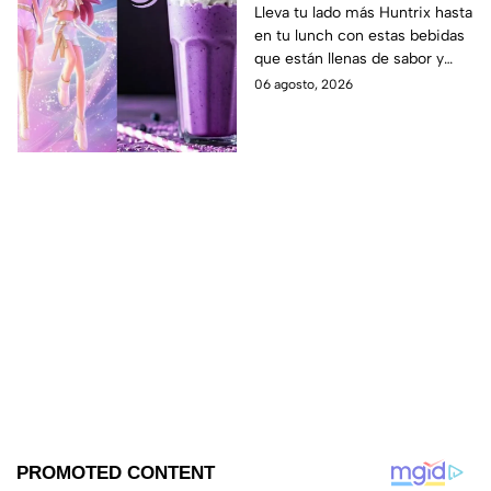
las guerreras Huntrix
Lleva tu lado más Huntrix hasta
en tu lunch con estas bebidas
para llevar a la escuela
que están llenas de sabor y
este regreso a clases
frescura.
06 agosto, 2026
2026; son saludables y
deliciosas