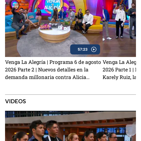
57:23
Venga La Alegría | Programa 6 de agosto
Venga La Alegrí
2026 Parte 2 | Nuevos detalles en la
2026 Parte 1 | N
demanda millonaria contra Alicia
Karely Ruiz, la 
Villarreal y Carlos Trejo como el primer
y cómo prevenir
Granjero confirmado para La Granja VIP
2
VIDEOS