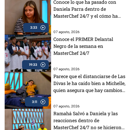
Conoce lo que ha pasado con
Daniela Parra dentro de
MasterChef 24/7 y el cómo ha
sentido la competencia
3:33
07 agosto, 2026
Conoce el PRIMER Delantal
Negro de la semana en
MasterChef 24/7
19:33
07 agosto, 2026
Parece que el distanciarse de Las
Divas le ha caído bien a Michelle,
quien asegura que hay cambios
positivos en ella dentro de
3:11
MasterChef 24/7
07 agosto, 2026
Ramahá Salvó a Daniela y las
reacciones dentro de
MasterChef 24/7 no se hicieron