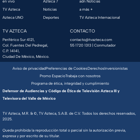
en vivo
Azteca 7
adn Noticias
TV Azteca
Noticias
a más +
Azteca UNO
Deportes
TV Azteca Internacional
TV AZTECA
CONTACTO
Periférico Sur 4121,
contacto@tvazteca.com
Col. Fuentes Del Pedregal,
55 1720 1313
| Conmutador
C.P. 14141,
Ciudad De México, México.
Aviso de privacidad
Preferencias de Cookies
Derechos
Inversionistas
Promo Espacio
Trabaja con nosotros
Programa de ética, integridad y cumplimiento
Defensor de Audiencias y Código de Ética de Televisión Azteca III y
Televisora del Valle de México
TV Azteca, M.R. & ©, TV Azteca, S.A.B. de C.V. Todos los derechos reservados,
2025.
Queda prohibida la reproducción total o parcial sin la autorización previa,
expresa y por escrito de su titular.