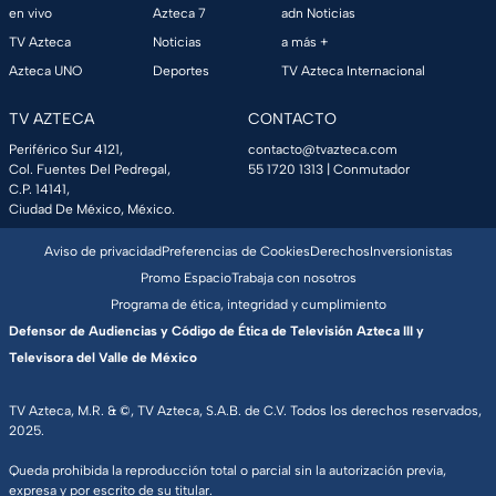
en vivo
Azteca 7
adn Noticias
TV Azteca
Noticias
a más +
Azteca UNO
Deportes
TV Azteca Internacional
TV AZTECA
CONTACTO
Periférico Sur 4121,
contacto@tvazteca.com
Col. Fuentes Del Pedregal,
55 1720 1313
| Conmutador
C.P. 14141,
Ciudad De México, México.
Aviso de privacidad
Preferencias de Cookies
Derechos
Inversionistas
Promo Espacio
Trabaja con nosotros
Programa de ética, integridad y cumplimiento
Defensor de Audiencias y Código de Ética de Televisión Azteca III y
Televisora del Valle de México
TV Azteca, M.R. & ©, TV Azteca, S.A.B. de C.V. Todos los derechos reservados,
2025.
Queda prohibida la reproducción total o parcial sin la autorización previa,
expresa y por escrito de su titular.