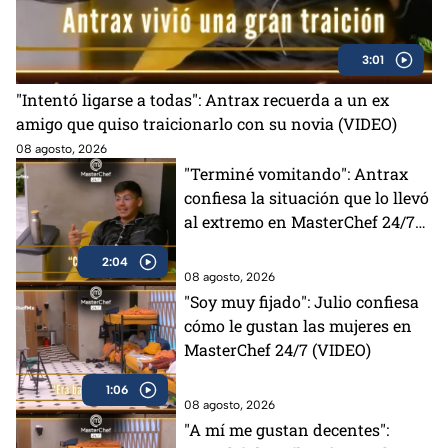
3:01
"Intentó ligarse a todas": Antrax recuerda a un ex
amigo que quiso traicionarlo con su novia (VIDEO)
08 agosto, 2026
"Terminé vomitando": Antrax
confiesa la situación que lo llevó
al extremo en MasterChef 24/7
(VIDEO)
2:04
08 agosto, 2026
"Soy muy fijado": Julio confiesa
cómo le gustan las mujeres en
MasterChef 24/7 (VIDEO)
1:06
08 agosto, 2026
"A mí me gustan decentes":