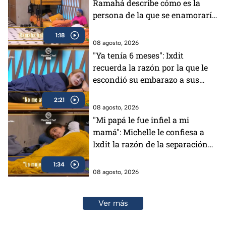
Ramahá describe cómo es la
persona de la que se enamoraría
(VIDEO)
1:18
08 agosto, 2026
"Ya tenía 6 meses": Ixdit
recuerda la razón por la que le
escondió su embarazo a sus
padres en MasterChef 24/7
2:21
(VIDEO)
08 agosto, 2026
"Mi papá le fue infiel a mi
mamá": Michelle le confiesa a
Ixdit la razón de la separación
de sus padres en MasterChef
1:34
24/7 (VIDEO)
08 agosto, 2026
Ver más