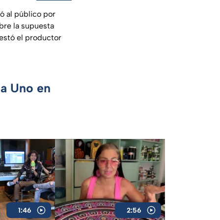
ó al público por
bre la supuesta
estó el productor
ca Uno en
1:46
2:56