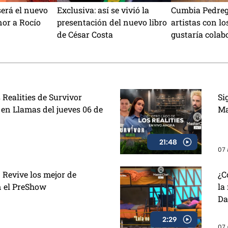
será el nuevo
Exclusiva: así se vivió la
Cumbia Pedrega
or a Rocío
presentación del nuevo libro
artistas con lo
de César Costa
gustaría colab
¿Lanzarán can
Aguilar?
 Realities de Survivor
Si
 en Llamas del jueves 06 de
Ma
21:48
07 
 Revive los mejor de
¿C
n el PreShow
la
Da
2:29
07 