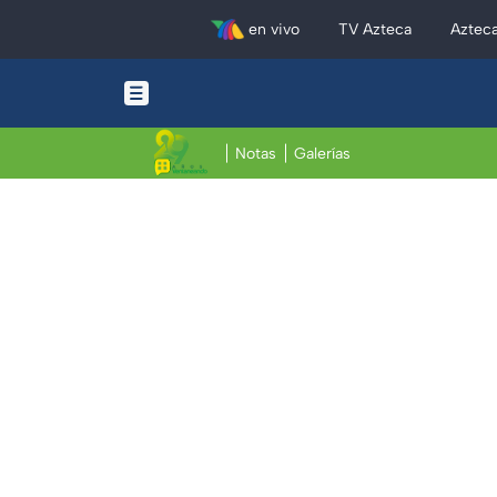
en vivo
TV Azteca
Aztec
Notas
Galerías