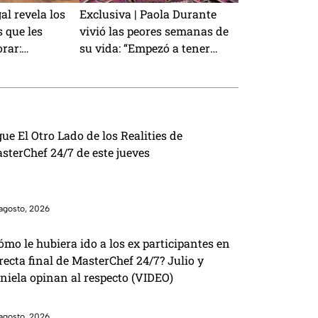
l revela los
Exclusiva | Paola Durante
s que les
vivió las peores semanas de
orar:
su vida: “Empezó a tener
ción con los
convulsiones”
gue El Otro Lado de los Realities de
sterChef 24/7 de este jueves
agosto, 2026
ómo le hubiera ido a los ex participantes en
 recta final de MasterChef 24/7? Julio y
niela opinan al respecto (VIDEO)
agosto, 2026