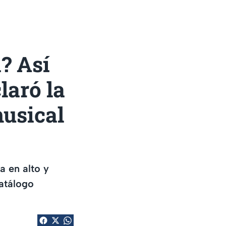
? Así
laró la
musical
a en alto y
atálogo