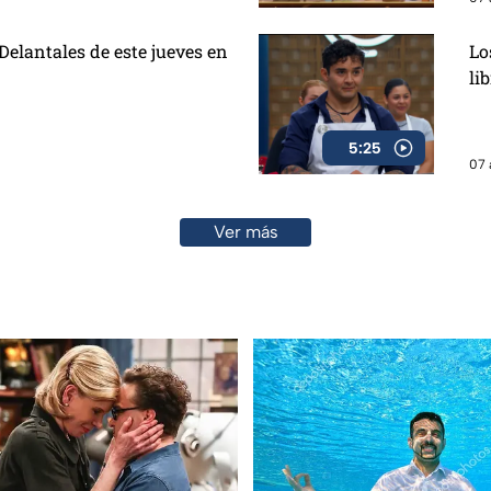
elantales de este jueves en
Lo
li
5:25
07 
Ver más