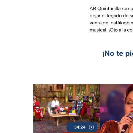
AB Quintanilla romp
dejar el legado de 
venta del catálogo 
musical. ¡Ojo a la c
¡No te p
34:24