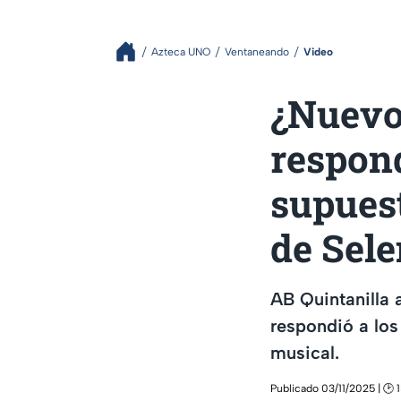
Azteca UNO
Ventaneando
Video
¿Nuevo
respond
supuest
de Sel
AB Quintanilla 
respondió a los
musical.
Publicado 03/11/2025 | 🕑 