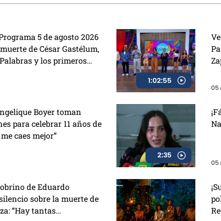
 Programa 5 de agosto 2026
Ve
a muerte de César Gastélum,
Pa
 Palabras y los primeros
Za
ja VIP 2
de
1:02:55
05 
Angelique Boyer toman
¡F
es para celebrar 11 años de
Na
z me caes mejor”
2:35
05 
obrino de Eduardo
¡S
 silencio sobre la muerte de
po
a: “Hay tantas
Re