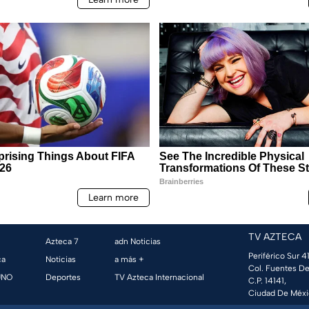
TV AZTECA
Azteca 7
adn Noticias
Periférico Sur 41
ca
Noticias
a más +
Col. Fuentes De
UNO
Deportes
TV Azteca Internacional
C.P. 14141,
Ciudad De Méxi