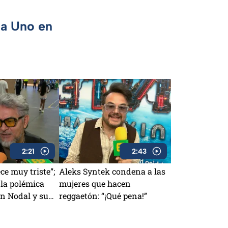
ca Uno en
2:21
2:43
ce muy triste”;
Aleks Syntek condena a las
la polémica
mujeres que hacen
an Nodal y su
reggaetón: “¡Qué pena!”