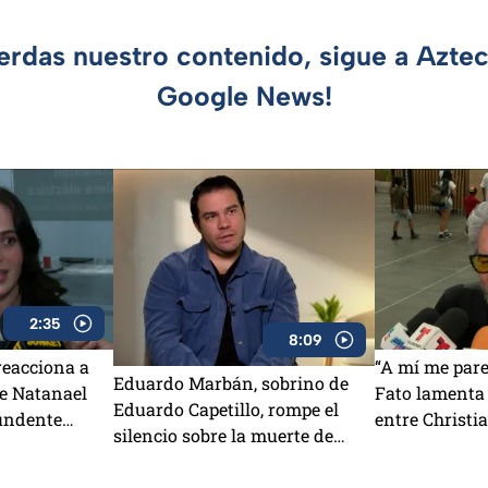
ierdas nuestro contenido, sigue a Azte
Google News!
2:35
8:09
reacciona a
“A mí me pare
Eduardo Marbán, sobrino de
de Natanael
Fato lamenta 
Eduardo Capetillo, rompe el
undente
entre Christi
silencio sobre la muerte de
padre
Mary Carmen Arruza: “Hay
tantas inconsistencias”