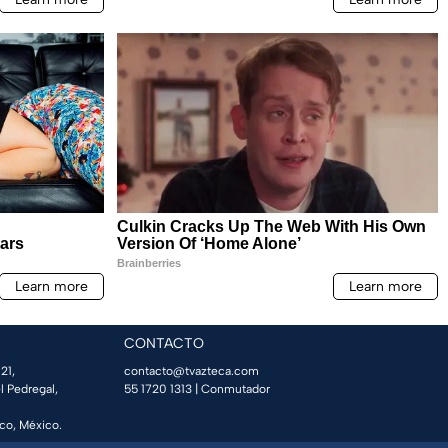
CONTACTO
21,
contacto@tvazteca.com
l Pedregal,
55 1720 1313
| Conmutador
co, México.