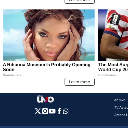
en vivo
TV Azte
Azteca 