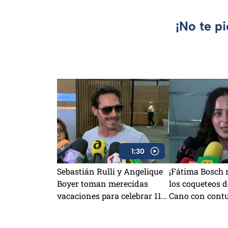
¡No te p
1:30
Sebastián Rulli y Angelique
¡Fátima Bosch 
Boyer toman merecidas
los coqueteos 
vacaciones para celebrar 11
Cano con cont
años de relación: “Cada vez
mensaje!
me caes mejor”