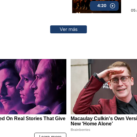
4:20
05 
Ver más