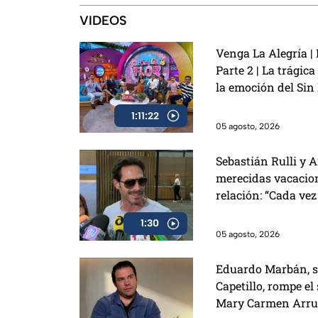
VIDEOS
Venga La Alegría |
Parte 2 | La trágic
la emoción del Sin
detalles de La Gran
1:11:22
05 agosto, 2026
Sebastián Rulli y 
merecidas vacacion
relación: “Cada ve
1:30
05 agosto, 2026
Eduardo Marbán, s
Capetillo, rompe el
Mary Carmen Arruz