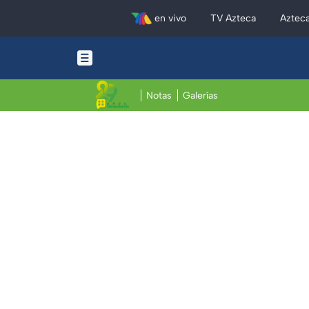
en vivo
TV Azteca
Aztec
Notas
Galerías