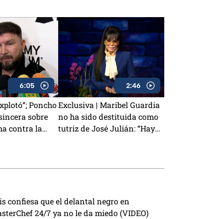
6:05
2:46
explotó”; Poncho
Exclusiva | Maribel Guardia
sincera sobre
no ha sido destituida como
ha contra la
tutriz de José Julián: “Hay
la ansiedad
conflictos entre la persona y
el niño”
is confiesa que el delantal negro en
sterChef 24/7 ya no le da miedo (VIDEO)