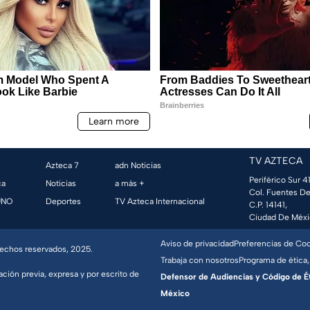
TV AZTECA
Azteca 7
adn Noticias
Periférico Sur 41
ca
Noticias
a más +
Col. Fuentes De
UNO
Deportes
TV Azteca Internacional
C.P. 14141,
Ciudad De Méxi
Aviso de privacidad
Preferencias de Co
erechos reservados, 2025.
Trabaja con nosotros
Programa de ética,
ación previa, expresa y por escrito de
Defensor de Audiencias y Código de Étic
México