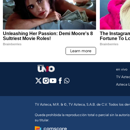
en vivo
TV Azte
Azteca 
TV Azteca, M.R. & ©, TV Azteca, S.A.B. de C.V. Todos los d
Queda prohibida la reproducción total o parcial sin la autoriz
su titular.