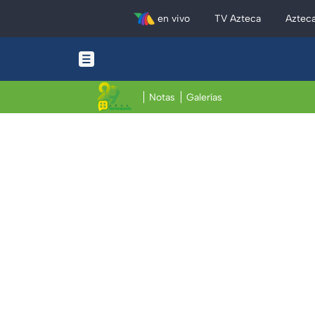
en vivo
TV Azteca
Aztec
Notas
Galerías