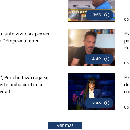
1:25
06 
urante vivió las peores
Ex
: “Empezó a tener
pa
Fé
ha
4:49
06 
ó”; Poncho Lizárraga se
Ex
erte lucha contra la
de
iedad
co
2:46
06 
Ver más