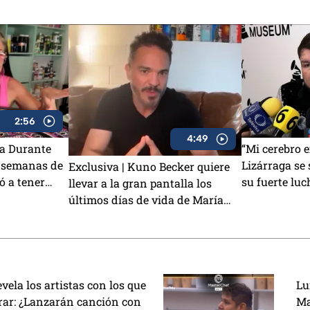
2:56
4:49
la Durante
“Mi cerebro 
s semanas de
Lizárraga se 
Exclusiva | Kuno Becker quiere
ó a tener
su fuerte luc
llevar a la gran pantalla los
depresión y 
últimos días de vida de María
Félix: “Si hubieras visto lo que yo
vi, también lo harías”
ela los artistas con los que
Lu
orar: ¿Lanzarán canción con
Ma