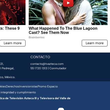
CONTACTO
21,
contacto@tvazteca.com
l Pedregal,
55 1720 1313
| Conmutador
co, México.
okies
Derechos
Inversionistas
Promo Espacio
 integridad y cumplimiento
a de Televisión Azteca III y Televisora del Valle de