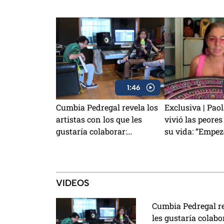
1:46
Cumbia Pedregal revela los
Exclusiva | Pao
artistas con los que les
vivió las peore
gustaría colaborar:
su vida: “Empez
¿Lanzarán canción con los
convulsiones”
Aguilar?
VIDEOS
Cumbia Pedregal rev
les gustaría colab