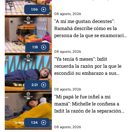
1:06
08 agosto, 2026
"A mí me gustan decentes":
Ramahá describe cómo es la
persona de la que se enamoraría
(VIDEO)
1:18
08 agosto, 2026
"Ya tenía 6 meses": Ixdit
recuerda la razón por la que le
escondió su embarazo a sus
padres en MasterChef 24/7
2:21
(VIDEO)
08 agosto, 2026
"Mi papá le fue infiel a mi
mamá": Michelle le confiesa a
Ixdit la razón de la separación
de sus padres en MasterChef
1:34
24/7 (VIDEO)
08 agosto, 2026