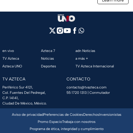
en vivo
Azteca 7
adn Noticias
TV Azteca
Noticias
a más +
Azteca UNO
Deportes
TV Azteca Internacional
TV AZTECA
CONTACTO
Periférico Sur 4121,
contacto@tvazteca.com
Col. Fuentes Del Pedregal,
55 1720 1313
| Conmutador
C.P. 14141,
Ciudad De México, México.
Aviso de privacidad
Preferencias de Cookies
Derechos
Inversionistas
Promo Espacio
Trabaja con nosotros
Programa de ética, integridad y cumplimiento