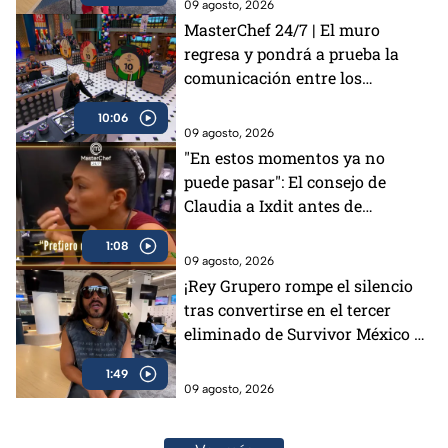
09 agosto, 2026
MasterChef 24/7 | El muro
regresa y pondrá a prueba la
comunicación entre los
cocineros
10:06
09 agosto, 2026
"En estos momentos ya no
puede pasar": El consejo de
Claudia a Ixdit antes de
enfrentar la eliminación en
1:08
MasterChef 24/7 (VIDEO)
09 agosto, 2026
¡Rey Grupero rompe el silencio
tras convertirse en el tercer
eliminado de Survivor México La
Reliquia en Llamas!
1:49
09 agosto, 2026