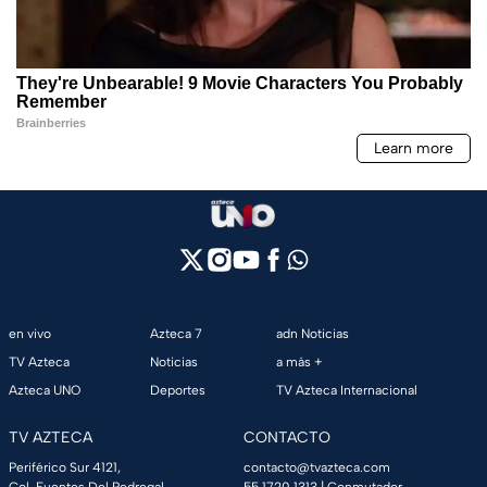
en vivo
Azteca 7
adn Noticias
TV Azteca
Noticias
a más +
Azteca UNO
Deportes
TV Azteca Internacional
TV AZTECA
CONTACTO
Periférico Sur 4121,
contacto@tvazteca.com
Col. Fuentes Del Pedregal,
55 1720 1313
| Conmutador