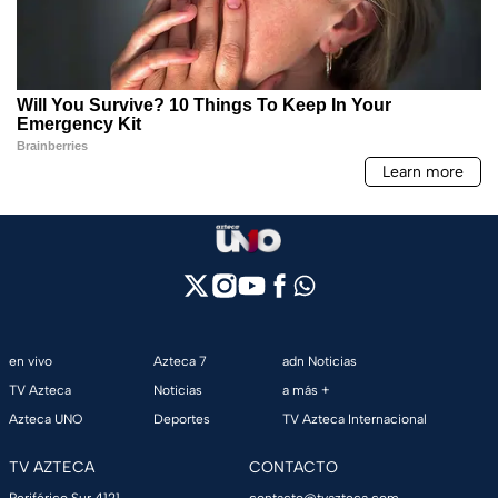
en vivo
Azteca 7
adn Noticias
TV Azteca
Noticias
a más +
Azteca UNO
Deportes
TV Azteca Internacional
TV AZTECA
CONTACTO
Periférico Sur 4121,
contacto@tvazteca.com