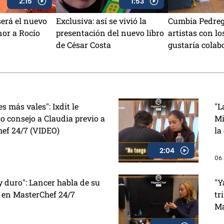
2:15
1:53
será el nuevo
Exclusiva: así se vivió la
Cumbia Pedrega
or a Rocío
presentación del nuevo libro
artistas con lo
de César Costa
gustaría colab
¿Lanzarán can
Aguilar?
 más vales": Ixdit le
"L
o consejo a Claudia previo a
Mi
hef 24/7 (VIDEO)
la
2:04
06 
duro": Lancer habla de su
"Y
 en MasterChef 24/7
tr
Ma