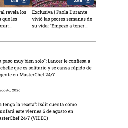
1:46
2:56
l revela los
Exclusiva | Paola Durante
s que les
vivió las peores semanas de
orar:
su vida: “Empezó a tener
ción con los
convulsiones”
a paso muy bien solo": Lancer le confiesa a
chelle que es solitario y se cansa rápido de
 gente en MasterChef 24/7
agosto, 2026
a tengo la receta": Ixdit cuenta cómo
iunfará este viernes 6 de agosto en
sterChef 24/7 (VIDEO)