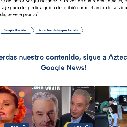
re del actor Sergio Basáñez. A través de sus redes sociales, 
aje para despedir a quien describió como el amor de su vida:
da, te veré pronto”.
Sergio Basáñez
Muertes del espectáculo
ierdas nuestro contenido, sigue a Azte
Google News!