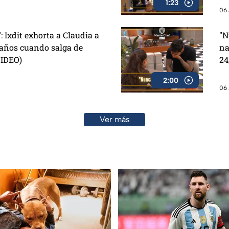
1:23
06 
": Ixdit exhorta a Claudia a
"N
eaños cuando salga de
na
VIDEO)
24
2:00
06 
Ver más