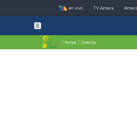
en vivo
TV Azteca
Aztec
Notas
Galerías