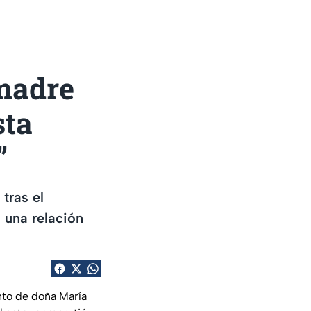
 madre
sta
”
tras el
 una relación
nto de doña María