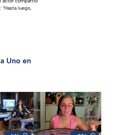
el actor compartió
 “Hasta luego,
ca Uno en