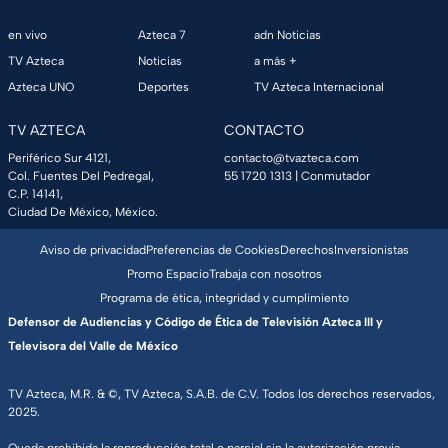
en vivo
Azteca 7
adn Noticias
TV Azteca
Noticias
a más +
Azteca UNO
Deportes
TV Azteca Internacional
TV AZTECA
CONTACTO
Periférico Sur 4121,
contacto@tvazteca.com
Col. Fuentes Del Pedregal,
55 1720 1313
| Conmutador
C.P. 14141,
Ciudad De México, México.
Aviso de privacidad
Preferencias de Cookies
Derechos
Inversionistas
Promo Espacio
Trabaja con nosotros
Programa de ética, integridad y cumplimiento
Defensor de Audiencias y Código de Ética de Televisión Azteca III y
Televisora del Valle de México
TV Azteca, M.R. & ©, TV Azteca, S.A.B. de C.V. Todos los derechos reservados,
2025.
Queda prohibida la reproducción total o parcial sin la autorización previa,