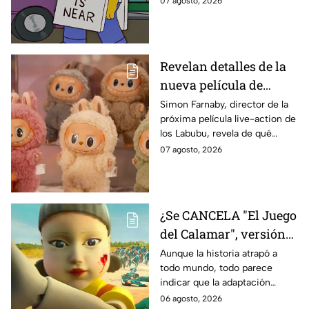
07 agosto, 2026
declaración
Revelan detalles de la
nueva película de
Labubu: de qué tratará
Simon Farnaby, director de la
próxima película live-action de
y cuándo se estrena
los Labubu, revela de qué
tratará la cinta. Aquí te
07 agosto, 2026
contamos los detalles.
¿Se CANCELA "El Juego
del Calamar", versión
Estados Unidos? Esto
Aunque la historia atrapó a
todo mundo, todo parece
es lo que se sabe al
indicar que la adaptación
momento
podría ser cancelada:
06 agosto, 2026