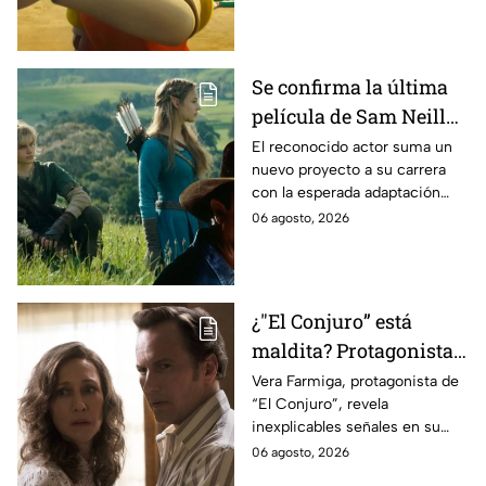
Se confirma la última
película de Sam Neill
antes de morir: esto es
El reconocido actor suma un
nuevo proyecto a su carrera
lo que se sabe hasta
con la esperada adaptación
ahora
cinematográfica del popular
06 agosto, 2026
videojuego.
¿"El Conjuro” está
maldita? Protagonista
revela INQUIETANTES
Vera Farmiga, protagonista de
“El Conjuro”, revela
señales en su cuerpo
inexplicables señales en su
durante la grabación de
cuerpo durante el rodaje de la
06 agosto, 2026
la película
película