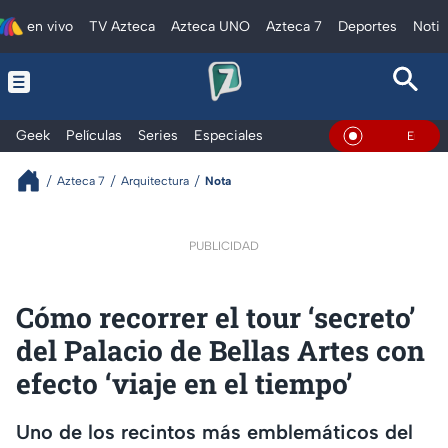
en vivo
TV Azteca
Azteca UNO
Azteca 7
Deportes
Notic
Geek
Películas
Series
Especiales
En Vivo
Azteca 7
Arquitectura
Nota
PUBLICIDAD
Cómo recorrer el tour ‘secreto’
del Palacio de Bellas Artes con
efecto ‘viaje en el tiempo’
Uno de los recintos más emblemáticos del