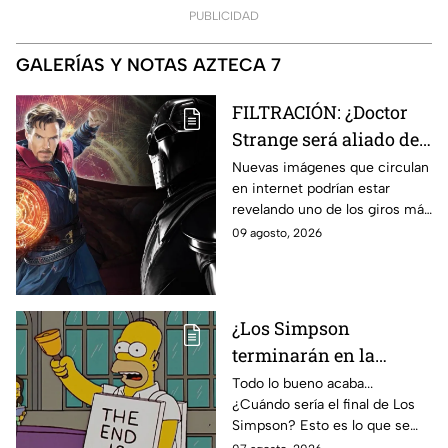
PUBLICIDAD
GALERÍAS Y NOTAS AZTECA 7
FILTRACIÓN: ¿Doctor
Strange será aliado de
Doctor Doom en
Nuevas imágenes que circulan
en internet podrían estar
Avengers: Doomsday?
revelando uno de los giros más
Esto revelan las nuevas
inesperados de Doctor Strange
09 agosto, 2026
imágenes filtradas
en Avengers: Doomsday.
¿Los Simpson
terminarán en la
temporada 40? Actriz
Todo lo bueno acaba...
¿Cuándo sería el final de Los
de Bart Simpson da
Simpson? Esto es lo que se
IMPACTANTE
sabe: