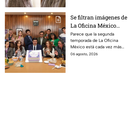
Se filtran imágenes de
La Oficina México
temporada 2 y un
Parece que la segunda
temporada de La Oficina
detalle desata teorías
México está cada vez más
entre los fans
cerca, pues el elenco ya se
06 agosto, 2026
encuentra en grabaciones y ya
se filtraron las primeras
imágenes del set.