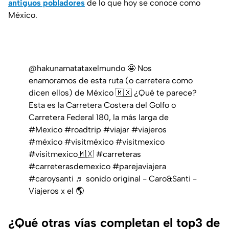
antiguos pobladores
de lo que hoy se conoce como
México.
@hakunamatataxelmundo
🤩 Nos
enamoramos de esta ruta (o carretera como
dicen ellos) de México 🇲🇽 ¿Qué te parece?
Esta es la Carretera Costera del Golfo o
Carretera Federal 180, la más larga de
#Mexico
#roadtrip
#viajar
#viajeros
#méxico
#visitméxico
#visitmexico
#visitmexico🇲🇽
#carreteras
#carreterasdemexico
#parejaviajera
#caroysanti
♬ sonido original - Caro&Santi -
Viajeros x el 🌎
¿Qué otras vías completan el top3 de