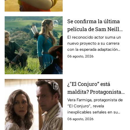
Se confirma la última
película de Sam Neill
antes de morir: esto es
El reconocido actor suma un
nuevo proyecto a su carrera
lo que se sabe hasta
con la esperada adaptación
ahora
cinematográfica del popular
06 agosto, 2026
videojuego.
¿"El Conjuro” está
maldita? Protagonista
revela INQUIETANTES
Vera Farmiga, protagonista de
“El Conjuro”, revela
señales en su cuerpo
inexplicables señales en su
durante la grabación de
cuerpo durante el rodaje de la
06 agosto, 2026
la película
película