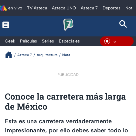
en vivo
TV Azteca
Azteca UNO
Azteca 7
Deportes
Notic
Geek
Películas
Series
Especiales
En Viv
Azteca 7
Arquitectura
Nota
PUBLICIDAD
Conoce la carretera más larga
de México
Esta es una carretera verdaderamente
impresionante, por ello debes saber todo lo