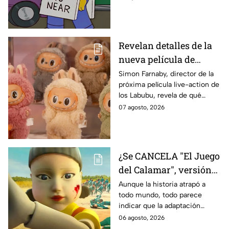
declaración
Revelan detalles de la
nueva película de
Labubu: de qué tratará
Simon Farnaby, director de la
próxima película live-action de
y cuándo se estrena
los Labubu, revela de qué
tratará la cinta. Aquí te
07 agosto, 2026
contamos los detalles.
¿Se CANCELA "El Juego
del Calamar", versión
Estados Unidos? Esto
Aunque la historia atrapó a
todo mundo, todo parece
es lo que se sabe al
indicar que la adaptación
momento
podría ser cancelada:
06 agosto, 2026