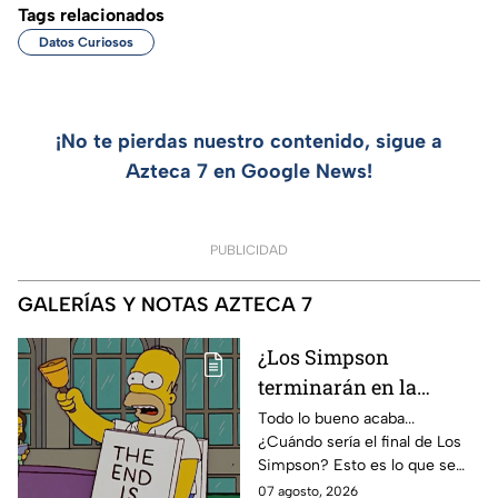
Tags relacionados
Datos Curiosos
¡No te pierdas nuestro contenido, sigue a
Azteca 7 en Google News!
PUBLICIDAD
GALERÍAS Y NOTAS AZTECA 7
¿Los Simpson
terminarán en la
temporada 40? Actriz
Todo lo bueno acaba...
¿Cuándo sería el final de Los
de Bart Simpson da
Simpson? Esto es lo que se
IMPACTANTE
sabe:
07 agosto, 2026