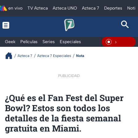
en vivo
TV Azteca
Azteca UNO
Azteca 7
Deportes
Notic
Geek
Películas
Series
Especiales
En Vivo
Azteca 7
Azteca 7 Especiales
Nota
PUBLICIDAD
¿Qué es el Fan Fest del Super
Bowl? Estos son todos los
detalles de la fiesta semanal
gratuita en Miami.