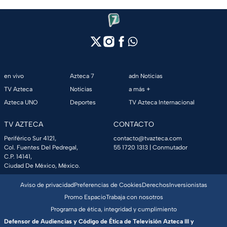
en vivo
Azteca 7
adn Noticias
TV Azteca
Noticias
a más +
Azteca UNO
Deportes
TV Azteca Internacional
TV AZTECA
CONTACTO
Periférico Sur 4121,
contacto@tvazteca.com
Col. Fuentes Del Pedregal,
55 1720 1313
| Conmutador
C.P. 14141,
Ciudad De México, México.
Aviso de privacidad
Preferencias de Cookies
Derechos
Inversionistas
Promo Espacio
Trabaja con nosotros
Programa de ética, integridad y cumplimiento
Defensor de Audiencias y Código de Ética de Televisión Azteca III y