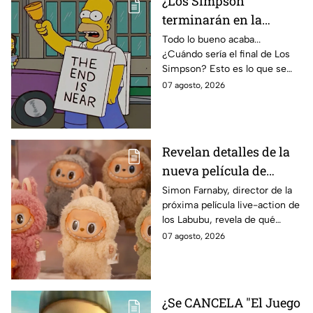
¿Los Simpson
terminarán en la
temporada 40? Actriz
Todo lo bueno acaba...
¿Cuándo sería el final de Los
de Bart Simpson da
Simpson? Esto es lo que se
IMPACTANTE
sabe:
07 agosto, 2026
declaración
Revelan detalles de la
nueva película de
Labubu: de qué tratará
Simon Farnaby, director de la
próxima película live-action de
y cuándo se estrena
los Labubu, revela de qué
tratará la cinta. Aquí te
07 agosto, 2026
contamos los detalles.
¿Se CANCELA "El Juego