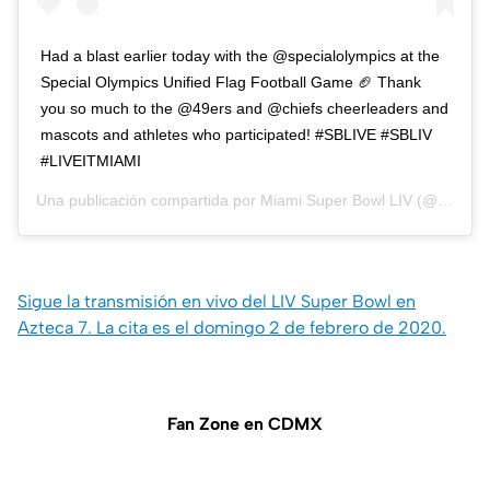
Had a blast earlier today with the @specialolympics at the
Special Olympics Unified Flag Football Game 🏈 Thank
you so much to the @49ers and @chiefs cheerleaders and
mascots and athletes who participated! #SBLIVE #SBLIV
#LIVEITMIAMI
Una publicación compartida por
Miami Super Bowl LIV
(@miasbliv) el
Sigue la transmisión en vivo del LIV Super Bowl en
Azteca 7. La cita es el domingo 2 de febrero de 2020.
Fan Zone en CDMX