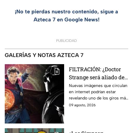
¡No te pierdas nuestro contenido, sigue a
Azteca 7 en Google News!
PUBLICIDAD
GALERÍAS Y NOTAS AZTECA 7
FILTRACIÓN: ¿Doctor
Strange será aliado de
Doctor Doom en
Nuevas imágenes que circulan
en internet podrían estar
Avengers: Doomsday?
revelando uno de los giros más
Esto revelan las nuevas
inesperados de Doctor Strange
09 agosto, 2026
imágenes filtradas
en Avengers: Doomsday.