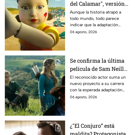
del Calamar", versión
Estados Unidos? Esto
Aunque la historia atrapó a
todo mundo, todo parece
es lo que se sabe al
indicar que la adaptación
momento
podría ser cancelada:
06 agosto, 2026
Se confirma la última
película de Sam Neill
antes de morir: esto es
El reconocido actor suma un
nuevo proyecto a su carrera
lo que se sabe hasta
con la esperada adaptación
ahora
cinematográfica del popular
06 agosto, 2026
videojuego.
¿"El Conjuro” está
maldita? Protagonista