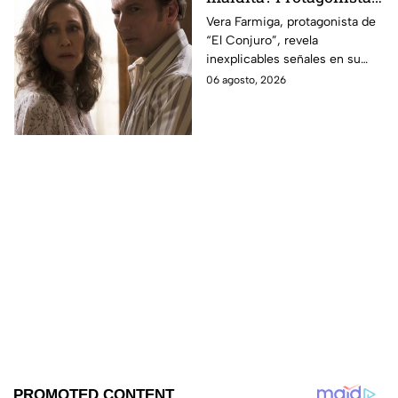
revela INQUIETANTES
Vera Farmiga, protagonista de
“El Conjuro”, revela
señales en su cuerpo
inexplicables señales en su
durante la grabación de
cuerpo durante el rodaje de la
06 agosto, 2026
la película
película