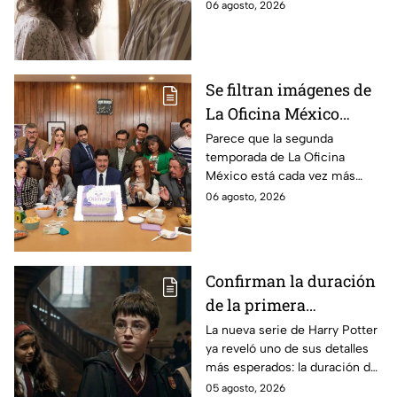
cuerpo durante el rodaje de la
06 agosto, 2026
la película
película
Se filtran imágenes de
La Oficina México
temporada 2 y un
Parece que la segunda
temporada de La Oficina
detalle desata teorías
México está cada vez más
entre los fans
cerca, pues el elenco ya se
06 agosto, 2026
encuentra en grabaciones y ya
se filtraron las primeras
imágenes del set.
Confirman la duración
de la primera
temporada de Harry
La nueva serie de Harry Potter
ya reveló uno de sus detalles
Potter y emocionará a
más esperados: la duración de
los fans de los libros
la primera temporada basada
05 agosto, 2026