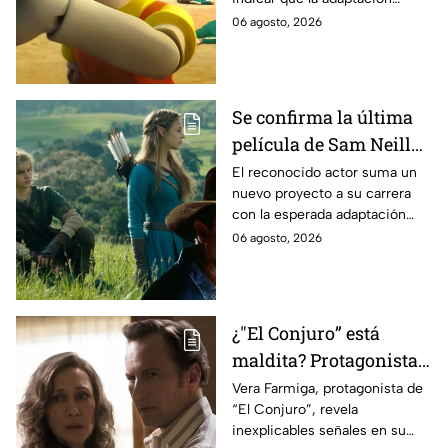
momento
podría ser cancelada:
06 agosto, 2026
Se confirma la última
película de Sam Neill
antes de morir: esto es
El reconocido actor suma un
nuevo proyecto a su carrera
lo que se sabe hasta
con la esperada adaptación
ahora
cinematográfica del popular
06 agosto, 2026
videojuego.
¿"El Conjuro” está
maldita? Protagonista
revela INQUIETANTES
Vera Farmiga, protagonista de
“El Conjuro”, revela
señales en su cuerpo
inexplicables señales en su
durante la grabación de