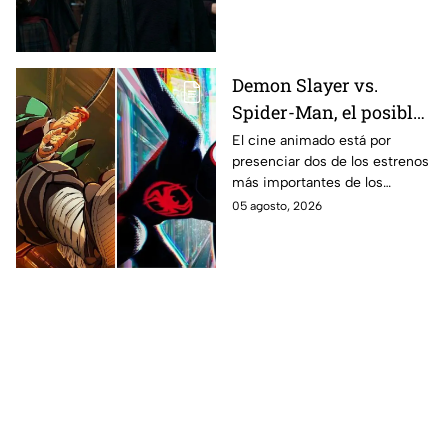
en los libros de J.K. Rowling.
Demon Slayer vs.
Spider-Man, el posible
gran enfrentamiento
El cine animado está por
presenciar dos de los estrenos
en taquilla del 2027
más importantes de los
últimos años.
05 agosto, 2026