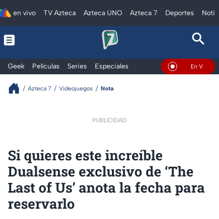
en vivo
TV Azteca
Azteca UNO
Azteca 7
Deportes
Notic
Geek
Películas
Series
Especiales
En Vivo
Azteca 7
Videojuegos
Nota
PUBLICIDAD
Si quieres este increíble
Dualsense exclusivo de ‘The
Last of Us’ anota la fecha para
reservarlo