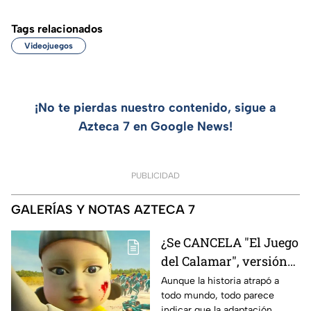
Tags relacionados
Videojuegos
¡No te pierdas nuestro contenido, sigue a
Azteca 7 en Google News!
PUBLICIDAD
GALERÍAS Y NOTAS AZTECA 7
¿Se CANCELA "El Juego
del Calamar", versión
Estados Unidos? Esto
Aunque la historia atrapó a
todo mundo, todo parece
es lo que se sabe al
indicar que la adaptación