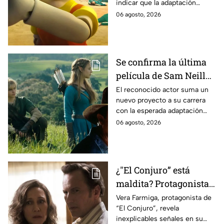
indicar que la adaptación
momento
podría ser cancelada:
06 agosto, 2026
Se confirma la última
película de Sam Neill
antes de morir: esto es
El reconocido actor suma un
nuevo proyecto a su carrera
lo que se sabe hasta
con la esperada adaptación
ahora
cinematográfica del popular
06 agosto, 2026
videojuego.
¿"El Conjuro” está
maldita? Protagonista
revela INQUIETANTES
Vera Farmiga, protagonista de
“El Conjuro”, revela
señales en su cuerpo
inexplicables señales en su
durante la grabación de