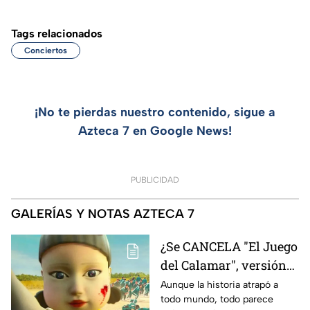
Tags relacionados
Conciertos
¡No te pierdas nuestro contenido, sigue a
Azteca 7 en Google News!
PUBLICIDAD
GALERÍAS Y NOTAS AZTECA 7
¿Se CANCELA "El Juego
del Calamar", versión
Estados Unidos? Esto
Aunque la historia atrapó a
todo mundo, todo parece
es lo que se sabe al