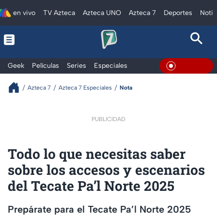
en vivo
TV Azteca
Azteca UNO
Azteca 7
Deportes
Notic
Geek
Películas
Series
Especiales
En Vivo
Azteca 7
Azteca 7 Especiales
Nota
PUBLICIDAD
Todo lo que necesitas saber
sobre los accesos y escenarios
del Tecate Pa’l Norte 2025
Prepárate para el Tecate Pa’l Norte 2025