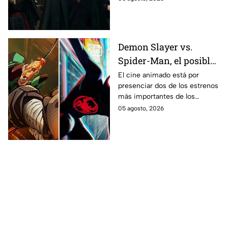
en los libros de J.K. Rowling.
Demon Slayer vs.
Spider-Man, el posible
gran enfrentamiento
El cine animado está por
presenciar dos de los estrenos
en taquilla del 2027
más importantes de los
últimos años.
05 agosto, 2026