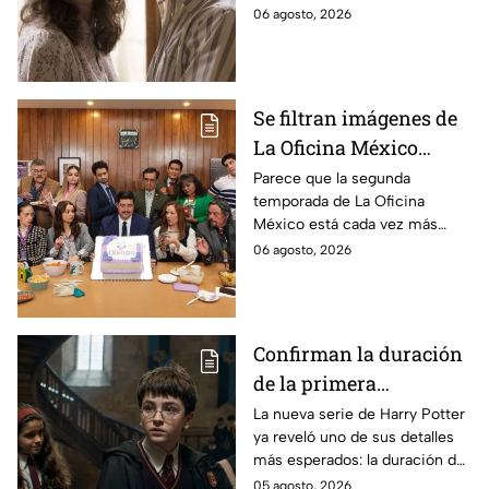
cuerpo durante el rodaje de la
06 agosto, 2026
la película
película
Se filtran imágenes de
La Oficina México
temporada 2 y un
Parece que la segunda
temporada de La Oficina
detalle desata teorías
México está cada vez más
entre los fans
cerca, pues el elenco ya se
06 agosto, 2026
encuentra en grabaciones y ya
se filtraron las primeras
imágenes del set.
Confirman la duración
de la primera
temporada de Harry
La nueva serie de Harry Potter
ya reveló uno de sus detalles
Potter y emocionará a
más esperados: la duración de
los fans de los libros
la primera temporada basada
05 agosto, 2026