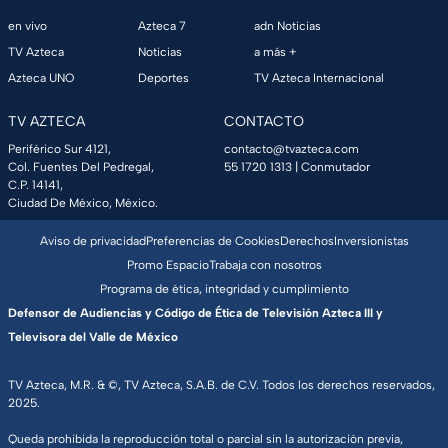
en vivo
Azteca 7
adn Noticias
TV Azteca
Noticias
a más +
Azteca UNO
Deportes
TV Azteca Internacional
TV AZTECA
CONTACTO
Periférico Sur 4121,
contacto@tvazteca.com
Col. Fuentes Del Pedregal,
55 1720 1313
| Conmutador
C.P. 14141,
Ciudad De México, México.
Aviso de privacidad
Preferencias de Cookies
Derechos
Inversionistas
Promo Espacio
Trabaja con nosotros
Programa de ética, integridad y cumplimiento
Defensor de Audiencias y Código de Ética de Televisión Azteca III y
Televisora del Valle de México
TV Azteca, M.R. & ©, TV Azteca, S.A.B. de C.V. Todos los derechos reservados,
2025.
Queda prohibida la reproducción total o parcial sin la autorización previa,