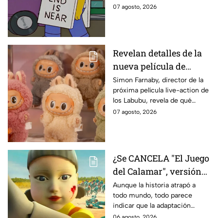
IMPACTANTE
sabe:
07 agosto, 2026
declaración
Revelan detalles de la
nueva película de
Labubu: de qué tratará
Simon Farnaby, director de la
próxima película live-action de
y cuándo se estrena
los Labubu, revela de qué
tratará la cinta. Aquí te
07 agosto, 2026
contamos los detalles.
¿Se CANCELA "El Juego
del Calamar", versión
Estados Unidos? Esto
Aunque la historia atrapó a
todo mundo, todo parece
es lo que se sabe al
indicar que la adaptación
momento
podría ser cancelada:
06 agosto, 2026