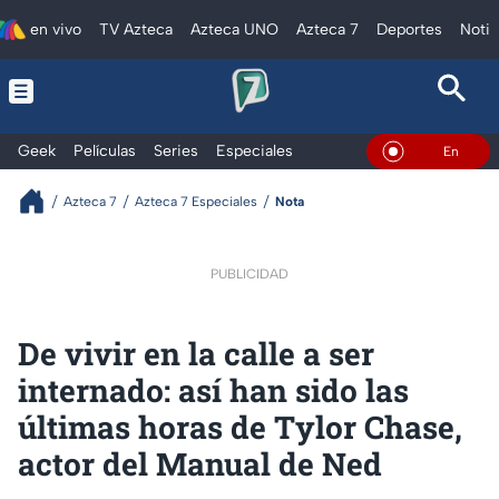
en vivo
TV Azteca
Azteca UNO
Azteca 7
Deportes
Notic
Geek
Películas
Series
Especiales
En Vivo
Azteca 7
Azteca 7 Especiales
Nota
PUBLICIDAD
De vivir en la calle a ser
internado: así han sido las
últimas horas de Tylor Chase,
actor del Manual de Ned