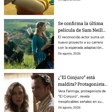
Se confirma la última
película de Sam Neill
antes de morir: esto es
El reconocido actor suma un
nuevo proyecto a su carrera
lo que se sabe hasta
con la esperada adaptación
ahora
cinematográfica del popular
06 agosto, 2026
videojuego.
¿"El Conjuro” está
maldita? Protagonista
revela INQUIETANTES
Vera Farmiga, protagonista de
“El Conjuro”, revela
señales en su cuerpo
inexplicables señales en su
durante la grabación de
cuerpo durante el rodaje de la
06 agosto, 2026
la película