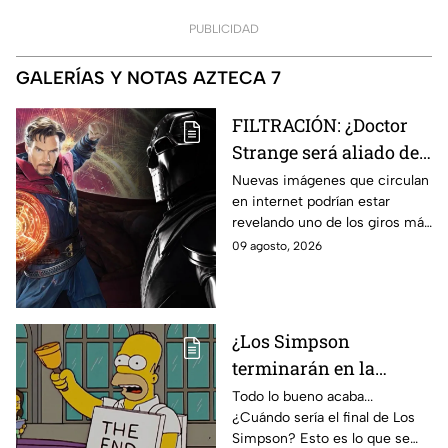
PUBLICIDAD
GALERÍAS Y NOTAS AZTECA 7
FILTRACIÓN: ¿Doctor
Strange será aliado de
Doctor Doom en
Nuevas imágenes que circulan
en internet podrían estar
Avengers: Doomsday?
revelando uno de los giros más
Esto revelan las nuevas
inesperados de Doctor Strange
09 agosto, 2026
imágenes filtradas
en Avengers: Doomsday.
¿Los Simpson
terminarán en la
temporada 40? Actriz
Todo lo bueno acaba...
¿Cuándo sería el final de Los
de Bart Simpson da
Simpson? Esto es lo que se