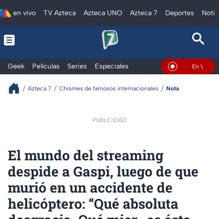
en vivo
TV Azteca
Azteca UNO
Azteca 7
Deportes
Notic
Geek
Películas
Series
Especiales
En Vivo
Azteca 7
Chismes de famosos internacionales
Nota
PUBLICIDAD
El mundo del streaming
despide a Gaspi, luego de que
murió en un accidente de
helicóptero: “Qué absoluta