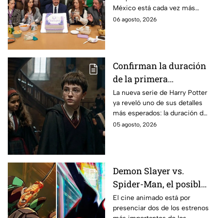
México está cada vez más
entre los fans
cerca, pues el elenco ya se
06 agosto, 2026
encuentra en grabaciones y ya
se filtraron las primeras
imágenes del set.
Confirman la duración
de la primera
temporada de Harry
La nueva serie de Harry Potter
ya reveló uno de sus detalles
Potter y emocionará a
más esperados: la duración de
los fans de los libros
la primera temporada basada
05 agosto, 2026
en los libros de J.K. Rowling.
Demon Slayer vs.
Spider-Man, el posible
gran enfrentamiento
El cine animado está por
presenciar dos de los estrenos
en taquilla del 2027