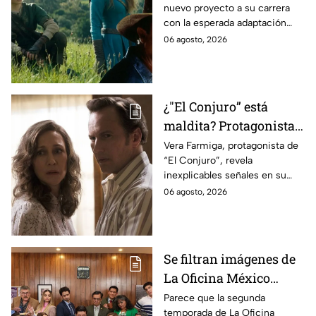
nuevo proyecto a su carrera
lo que se sabe hasta
con la esperada adaptación
ahora
cinematográfica del popular
06 agosto, 2026
videojuego.
¿"El Conjuro” está
maldita? Protagonista
revela INQUIETANTES
Vera Farmiga, protagonista de
“El Conjuro”, revela
señales en su cuerpo
inexplicables señales en su
durante la grabación de
cuerpo durante el rodaje de la
06 agosto, 2026
la película
película
Se filtran imágenes de
La Oficina México
temporada 2 y un
Parece que la segunda
temporada de La Oficina
detalle desata teorías