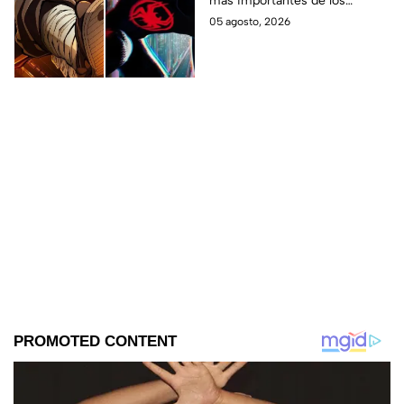
más importantes de los
últimos años.
05 agosto, 2026