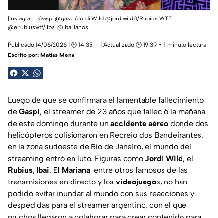
|Instagram: Gaspi @gaspi/Jordi Wild @jordiwild8/Rubius WTF
@elrubiuswtf/ Ibai @ibaillanos
Publicado 14/06/2026 | 🕑 14:35
| Actualizado 🕑 19:39
1 minuto lectura
Escrito por:
Matías Mena
Luego de que se confirmara el lamentable fallecimiento
de
Gaspi
, el streamer de 23 años que falleció la mañana
de este domingo durante un
accidente aéreo
donde dos
helicópteros colisionaron en Recreio dos Bandeirantes,
en la zona sudoeste de Río de Janeiro, el mundo del
streaming entró en luto. Figuras como
Jordi Wild
, el
Rubius
,
Ibai
,
El Mariana
, entre otros famosos de las
transmisiones en directo y los
videojuego
s, no han
podido evitar inundar al mundo con sus reacciones y
despedidas para el streamer argentino, con el que
muchos llegaron a colaborar para crear contenido para