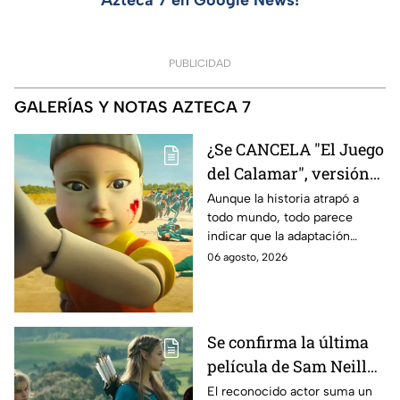
PUBLICIDAD
GALERÍAS Y NOTAS AZTECA 7
¿Se CANCELA "El Juego
del Calamar", versión
Estados Unidos? Esto
Aunque la historia atrapó a
todo mundo, todo parece
es lo que se sabe al
indicar que la adaptación
momento
podría ser cancelada:
06 agosto, 2026
Se confirma la última
película de Sam Neill
antes de morir: esto es
El reconocido actor suma un