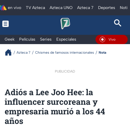
en vivo
TV Azteca
Azteca UNO
Azteca 7
Deportes
Notic
Geek
Películas
Series
Especiales
En Vivo
Azteca 7
Chismes de famosos internacionales
Nota
PUBLICIDAD
Adiós a Lee Joo Hee: la
influencer surcoreana y
empresaria murió a los 44
años