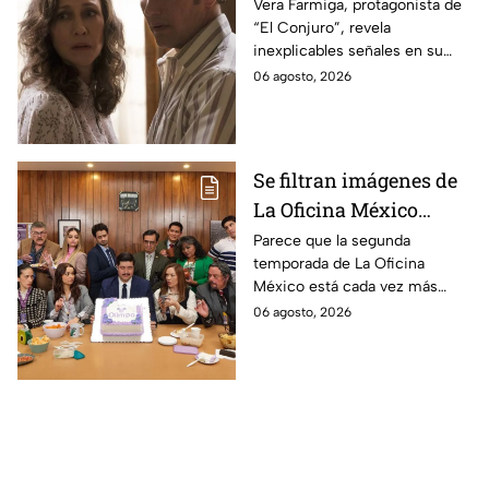
revela INQUIETANTES
Vera Farmiga, protagonista de
“El Conjuro”, revela
señales en su cuerpo
inexplicables señales en su
durante la grabación de
cuerpo durante el rodaje de la
06 agosto, 2026
la película
película
Se filtran imágenes de
La Oficina México
temporada 2 y un
Parece que la segunda
temporada de La Oficina
detalle desata teorías
México está cada vez más
entre los fans
cerca, pues el elenco ya se
06 agosto, 2026
encuentra en grabaciones y ya
se filtraron las primeras
imágenes del set.