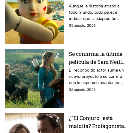
Estados Unidos? Esto
Aunque la historia atrapó a
todo mundo, todo parece
es lo que se sabe al
indicar que la adaptación
momento
podría ser cancelada:
06 agosto, 2026
Se confirma la última
película de Sam Neill
antes de morir: esto es
El reconocido actor suma un
nuevo proyecto a su carrera
lo que se sabe hasta
con la esperada adaptación
ahora
cinematográfica del popular
06 agosto, 2026
videojuego.
¿"El Conjuro” está
maldita? Protagonista