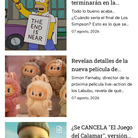
terminarán en la
temporada 40? Actriz
Todo lo bueno acaba...
¿Cuándo sería el final de Los
de Bart Simpson da
Simpson? Esto es lo que se
IMPACTANTE
sabe:
07 agosto, 2026
declaración
Revelan detalles de la
nueva película de
Labubu: de qué tratará
Simon Farnaby, director de la
próxima película live-action de
y cuándo se estrena
los Labubu, revela de qué
tratará la cinta. Aquí te
07 agosto, 2026
contamos los detalles.
¿Se CANCELA "El Juego
del Calamar", versión