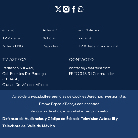
en vivo
Azteca 7
adn Noticias
TV Azteca
Noticias
a más +
Azteca UNO
Deportes
TV Azteca Internacional
TV AZTECA
CONTACTO
Periférico Sur 4121,
contacto@tvazteca.com
Col. Fuentes Del Pedregal,
55 1720 1313
| Conmutador
C.P. 14141,
Ciudad De México, México.
Aviso de privacidad
Preferencias de Cookies
Derechos
Inversionistas
Promo Espacio
Trabaja con nosotros
Programa de ética, integridad y cumplimiento
Defensor de Audiencias y Código de Ética de Televisión Azteca III y
Televisora del Valle de México