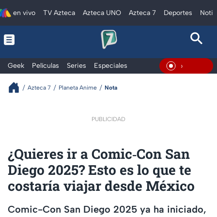
en vivo
TV Azteca
Azteca UNO
Azteca 7
Deportes
Notic
Geek
Películas
Series
Especiales
En Vivo
Azteca 7
Planeta Anime
Nota
PUBLICIDAD
¿Quieres ir a Comic‑Con San
Diego 2025? Esto es lo que te
costaría viajar desde México
Comic-Con San Diego 2025 ya ha iniciado,