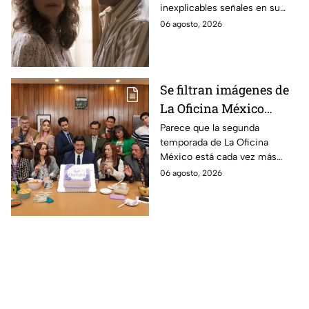
inexplicables señales en su
durante la grabación de
cuerpo durante el rodaje de la
06 agosto, 2026
la película
película
Se filtran imágenes de
La Oficina México
temporada 2 y un
Parece que la segunda
temporada de La Oficina
detalle desata teorías
México está cada vez más
entre los fans
cerca, pues el elenco ya se
06 agosto, 2026
encuentra en grabaciones y ya
se filtraron las primeras
imágenes del set.