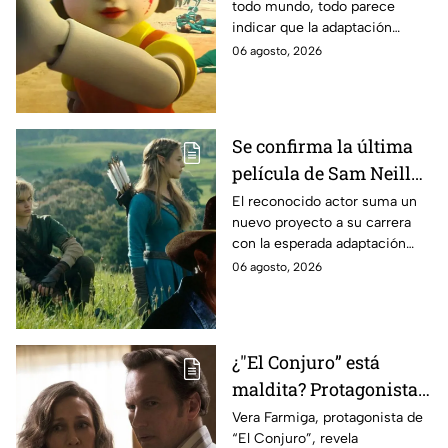
todo mundo, todo parece
es lo que se sabe al
indicar que la adaptación
momento
podría ser cancelada:
06 agosto, 2026
Se confirma la última
película de Sam Neill
antes de morir: esto es
El reconocido actor suma un
nuevo proyecto a su carrera
lo que se sabe hasta
con la esperada adaptación
ahora
cinematográfica del popular
06 agosto, 2026
videojuego.
¿"El Conjuro” está
maldita? Protagonista
revela INQUIETANTES
Vera Farmiga, protagonista de
“El Conjuro”, revela
señales en su cuerpo