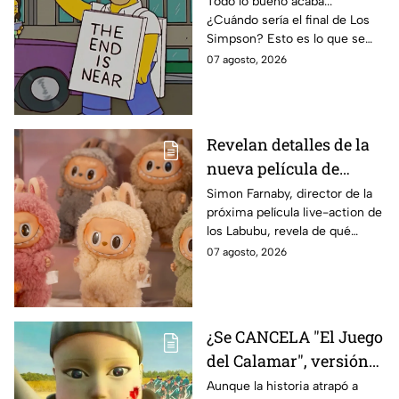
Todo lo bueno acaba...
¿Cuándo sería el final de Los
de Bart Simpson da
Simpson? Esto es lo que se
IMPACTANTE
sabe:
07 agosto, 2026
declaración
Revelan detalles de la
nueva película de
Labubu: de qué tratará
Simon Farnaby, director de la
próxima película live-action de
y cuándo se estrena
los Labubu, revela de qué
tratará la cinta. Aquí te
07 agosto, 2026
contamos los detalles.
¿Se CANCELA "El Juego
del Calamar", versión
Estados Unidos? Esto
Aunque la historia atrapó a