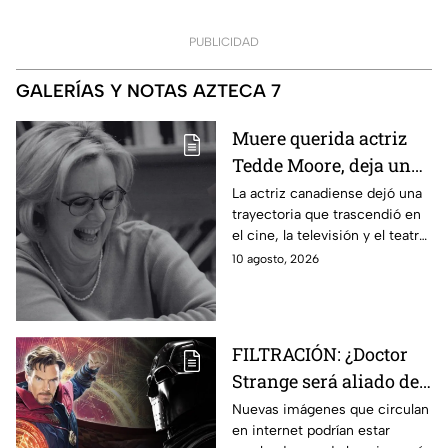
PUBLICIDAD
GALERÍAS Y NOTAS AZTECA 7
Muere querida actriz
Tedde Moore, deja un
legado en el cine y la
La actriz canadiense dejó una
trayectoria que trascendió en
televisión a los 79 años
el cine, la televisión y el teatro
además de un personaje que
10 agosto, 2026
marcó generaciones.
FILTRACIÓN: ¿Doctor
Strange será aliado de
Doctor Doom en
Nuevas imágenes que circulan
en internet podrían estar
Avengers: Doomsday?