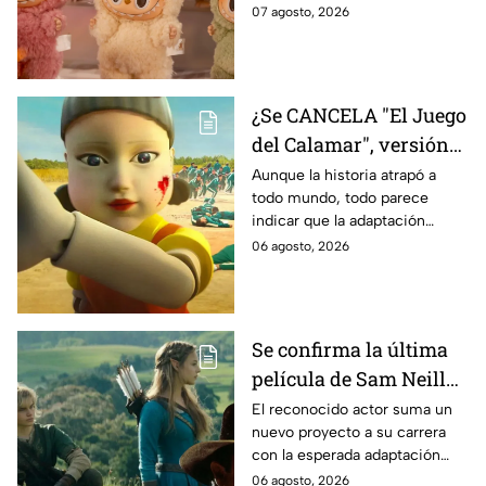
tratará la cinta. Aquí te
07 agosto, 2026
contamos los detalles.
¿Se CANCELA "El Juego
del Calamar", versión
Estados Unidos? Esto
Aunque la historia atrapó a
todo mundo, todo parece
es lo que se sabe al
indicar que la adaptación
momento
podría ser cancelada:
06 agosto, 2026
Se confirma la última
película de Sam Neill
antes de morir: esto es
El reconocido actor suma un
nuevo proyecto a su carrera
lo que se sabe hasta
con la esperada adaptación
ahora
cinematográfica del popular
06 agosto, 2026