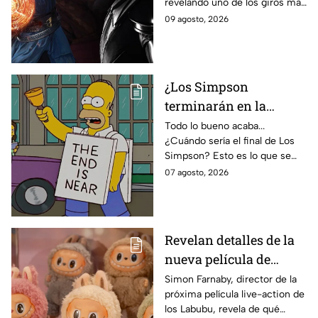
revelando uno de los giros más
Esto revelan las nuevas
inesperados de Doctor Strange
09 agosto, 2026
imágenes filtradas
en Avengers: Doomsday.
¿Los Simpson
terminarán en la
temporada 40? Actriz
Todo lo bueno acaba...
¿Cuándo sería el final de Los
de Bart Simpson da
Simpson? Esto es lo que se
IMPACTANTE
sabe:
07 agosto, 2026
declaración
Revelan detalles de la
nueva película de
Labubu: de qué tratará
Simon Farnaby, director de la
próxima película live-action de
y cuándo se estrena
los Labubu, revela de qué