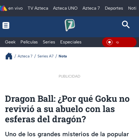
en vivo
TV Azteca
Azteca UNO
Azteca 7
Deportes
Notic
Geek
Películas
Series
Especiales
En Viv
Azteca 7
Series A7
Nota
PUBLICIDAD
Dragon Ball: ¿Por qué Goku no
revivió a su abuelo con las
esferas del dragón?
Uno de los grandes misterios de la popular