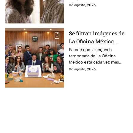
durante la grabación de
cuerpo durante el rodaje de la
06 agosto, 2026
la película
película
Se filtran imágenes de
La Oficina México
temporada 2 y un
Parece que la segunda
temporada de La Oficina
detalle desata teorías
México está cada vez más
entre los fans
cerca, pues el elenco ya se
06 agosto, 2026
encuentra en grabaciones y ya
se filtraron las primeras
imágenes del set.