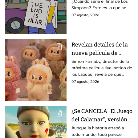
¿Cuándo sería el final de Los
de Bart Simpson da
Simpson? Esto es lo que se
IMPACTANTE
sabe:
07 agosto, 2026
declaración
Revelan detalles de la
nueva película de
Labubu: de qué tratará
Simon Farnaby, director de la
próxima película live-action de
y cuándo se estrena
los Labubu, revela de qué
tratará la cinta. Aquí te
07 agosto, 2026
contamos los detalles.
¿Se CANCELA "El Juego
del Calamar", versión
Estados Unidos? Esto
Aunque la historia atrapó a
todo mundo, todo parece
es lo que se sabe al