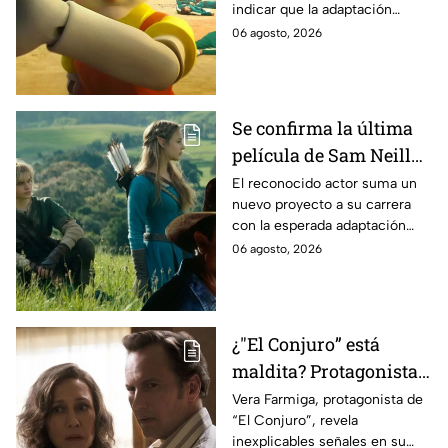
indicar que la adaptación
momento
podría ser cancelada:
06 agosto, 2026
Se confirma la última
película de Sam Neill
antes de morir: esto es
El reconocido actor suma un
nuevo proyecto a su carrera
lo que se sabe hasta
con la esperada adaptación
ahora
cinematográfica del popular
06 agosto, 2026
videojuego.
¿"El Conjuro” está
maldita? Protagonista
revela INQUIETANTES
Vera Farmiga, protagonista de
“El Conjuro”, revela
señales en su cuerpo
inexplicables señales en su