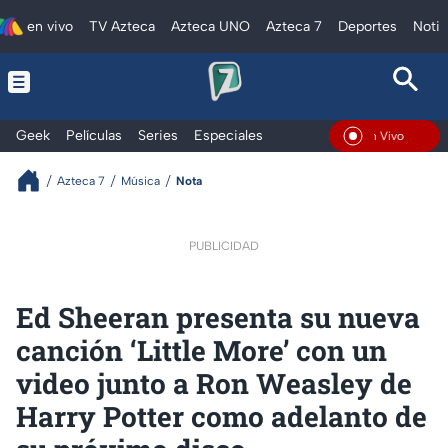
en vivo
TV Azteca
Azteca UNO
Azteca 7
Deportes
Notic
Geek
Películas
Series
Especiales
En Vivo
Azteca 7
Música
Nota
PUBLICIDAD
Ed Sheeran presenta su nueva
canción ‘Little More’ con un
video junto a Ron Weasley de
Harry Potter como adelanto de