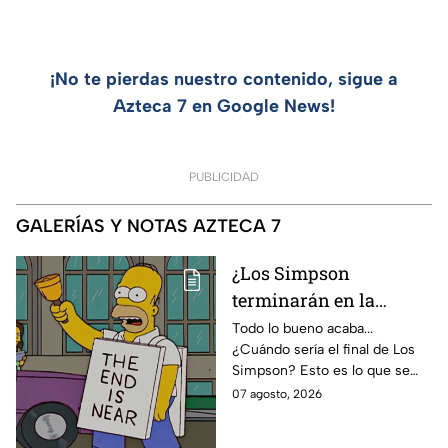
¡No te pierdas nuestro contenido, sigue a
Azteca 7 en Google News!
PUBLICIDAD
GALERÍAS Y NOTAS AZTECA 7
¿Los Simpson
terminarán en la
temporada 40? Actriz
Todo lo bueno acaba...
¿Cuándo sería el final de Los
de Bart Simpson da
Simpson? Esto es lo que se
IMPACTANTE
sabe:
07 agosto, 2026
declaración