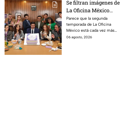
Se filtran imágenes de
La Oficina México
temporada 2 y un
Parece que la segunda
temporada de La Oficina
detalle desata teorías
México está cada vez más
entre los fans
cerca, pues el elenco ya se
06 agosto, 2026
encuentra en grabaciones y ya
se filtraron las primeras
imágenes del set.