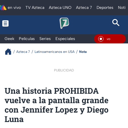
en vivo
TV Azteca
Azteca UNO
Azteca 7
Deportes
Notic
Geek
Películas
Series
Especiales
En Viv
Azteca 7
Latinoamericanos en USA
Nota
PUBLICIDAD
Una historia PROHIBIDA
vuelve a la pantalla grande
con Jennifer Lopez y Diego
Luna