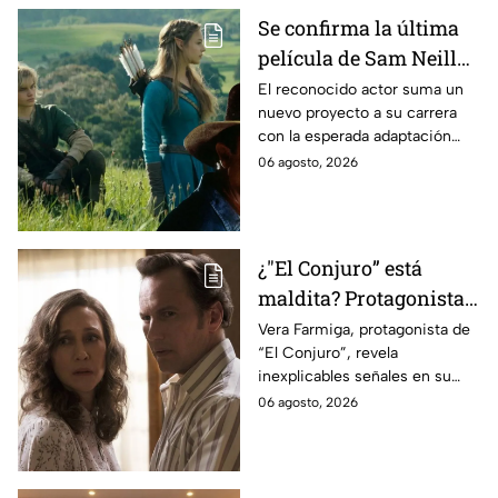
Se confirma la última
película de Sam Neill
antes de morir: esto es
El reconocido actor suma un
nuevo proyecto a su carrera
lo que se sabe hasta
con la esperada adaptación
ahora
cinematográfica del popular
06 agosto, 2026
videojuego.
¿"El Conjuro” está
maldita? Protagonista
revela INQUIETANTES
Vera Farmiga, protagonista de
“El Conjuro”, revela
señales en su cuerpo
inexplicables señales en su
durante la grabación de
cuerpo durante el rodaje de la
06 agosto, 2026
la película
película