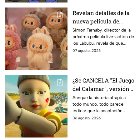
Revelan detalles de la
nueva película de
Labubu: de qué tratará
Simon Farnaby, director de la
próxima película live-action de
y cuándo se estrena
los Labubu, revela de qué
tratará la cinta. Aquí te
07 agosto, 2026
contamos los detalles.
¿Se CANCELA "El Juego
del Calamar", versión
Estados Unidos? Esto
Aunque la historia atrapó a
todo mundo, todo parece
es lo que se sabe al
indicar que la adaptación
momento
podría ser cancelada:
06 agosto, 2026