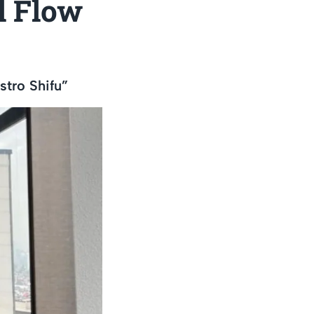
l Flow
tro Shifu”