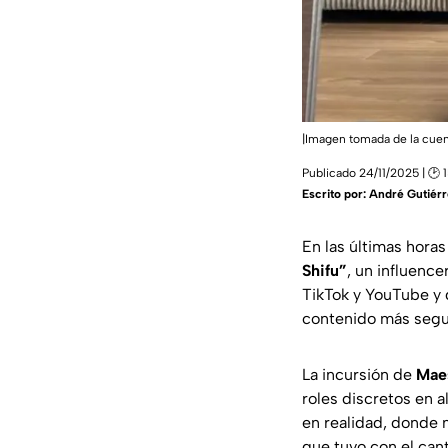
|Imagen tomada de la cue
Publicado 24/11/2025 | 🕑 
Escrito por:
André Gutiérr
En las últimas horas
Shifu”
, un influenc
TikTok y YouTube y 
contenido más segu
La incursión de
Maes
roles discretos en 
en realidad, donde m
que tuvo con el ca