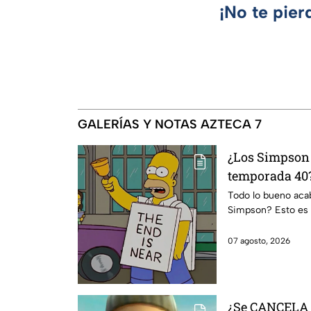
¡No te pier
GALERÍAS Y NOTAS AZTECA 7
¿Los Simpson 
temporada 40?
da IMPACTANT
Todo lo bueno acaba
Simpson? Esto es 
07 agosto, 2026
¿Se CANCELA "