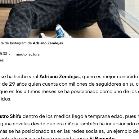
nta de Instagram de
Adriano Zendejas
15:33
1 minuto lectura
ez
 se ha hecho viral
Adriano Zendejas
, quien es mejor conocid
er de 29 años quien cuenta con millones de seguidores en su 
que en los últimos meses se ha posicionado como uno de los
idos.
tro Shifu
dentro de los medios llegó a temprana edad, pues 
alguna novelas desde que era niño y también ha incursionado 
ás se ha posicionado es en las redes sociales, un ejemplo de 
ntante de música urbana conocido como
El Bogueto
.