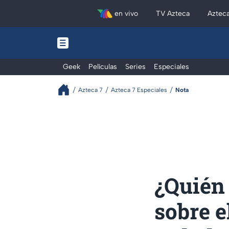
en vivo
TV Azteca
Aztec
Geek
Películas
Series
Especiales
Azteca 7
Azteca 7 Especiales
Nota
¿Quién 
sobre e