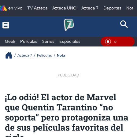
en vivo
TV Azteca
Azteca UNO
Azteca 7
Deportes
Notic
Geek
Películas
Series
Especiales
En Vivo
Azteca 7
Películas
Nota
PUBLICIDAD
¡Lo odió! El actor de Marvel
que Quentin Tarantino “no
soporta” pero protagoniza una
de sus películas favoritas del