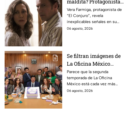
maldita? Protagonista
revela INQUIETANTES
Vera Farmiga, protagonista de
“El Conjuro”, revela
señales en su cuerpo
inexplicables señales en su
durante la grabación de
cuerpo durante el rodaje de la
06 agosto, 2026
la película
película
Se filtran imágenes de
La Oficina México
temporada 2 y un
Parece que la segunda
temporada de La Oficina
detalle desata teorías
México está cada vez más
entre los fans
cerca, pues el elenco ya se
06 agosto, 2026
encuentra en grabaciones y ya
se filtraron las primeras
imágenes del set.