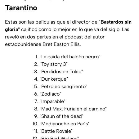
Tarantino
Estas son las películas que el director de
"Bastardos sin
gloria"
calificó como lo mejor en lo que va del siglo. Las
reveló en dos partes en el podcast del autor
estadounidense Bret Easton Ellis.
"La caída del halcón negro"
"Toy story 3"
"Perdidos en Tokio"
"Dunkerque"
"Petróleo sangriento"
"Zodiaco"
"Imparable"
"Mad Max: Furia en el camino"
"Shaun of the dead"
"Medianoche en París"
"Battle Royale"
"Big Bad Wolves"