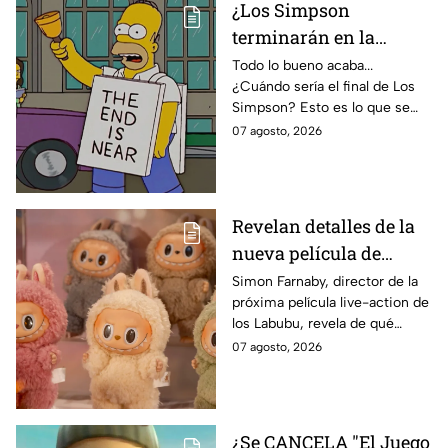
¿Los Simpson
terminarán en la
temporada 40? Actriz
Todo lo bueno acaba...
¿Cuándo sería el final de Los
de Bart Simpson da
Simpson? Esto es lo que se
IMPACTANTE
sabe:
07 agosto, 2026
declaración
Revelan detalles de la
nueva película de
Labubu: de qué tratará
Simon Farnaby, director de la
próxima película live-action de
y cuándo se estrena
los Labubu, revela de qué
tratará la cinta. Aquí te
07 agosto, 2026
contamos los detalles.
¿Se CANCELA "El Juego