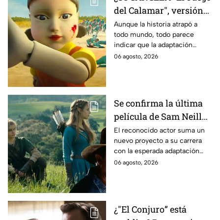
del Calamar", versión
Estados Unidos? Esto
Aunque la historia atrapó a
todo mundo, todo parece
es lo que se sabe al
indicar que la adaptación
momento
podría ser cancelada:
06 agosto, 2026
Se confirma la última
película de Sam Neill
antes de morir: esto es
El reconocido actor suma un
nuevo proyecto a su carrera
lo que se sabe hasta
con la esperada adaptación
ahora
cinematográfica del popular
06 agosto, 2026
videojuego.
¿"El Conjuro” está