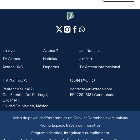
en vivo
Azteca 7
adn Noticias
TV Azteca
Noticias
a más +
Azteca UNO
Deportes
TV Azteca Internacional
TV AZTECA
CONTACTO
Periférico Sur 4121,
contacto@tvazteca.com
Col. Fuentes Del Pedregal,
55 1720 1313
| Conmutador
C.P. 14141,
Ciudad De México, México.
Aviso de privacidad
Preferencias de Cookies
Derechos
Inversionistas
Promo Espacio
Trabaja con nosotros
Programa de ética, integridad y cumplimiento