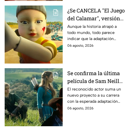
¿Se CANCELA "El Juego
del Calamar", versión
Estados Unidos? Esto
Aunque la historia atrapó a
todo mundo, todo parece
es lo que se sabe al
indicar que la adaptación
momento
podría ser cancelada:
06 agosto, 2026
Se confirma la última
película de Sam Neill
antes de morir: esto es
El reconocido actor suma un
nuevo proyecto a su carrera
lo que se sabe hasta
con la esperada adaptación
ahora
cinematográfica del popular
06 agosto, 2026
videojuego.