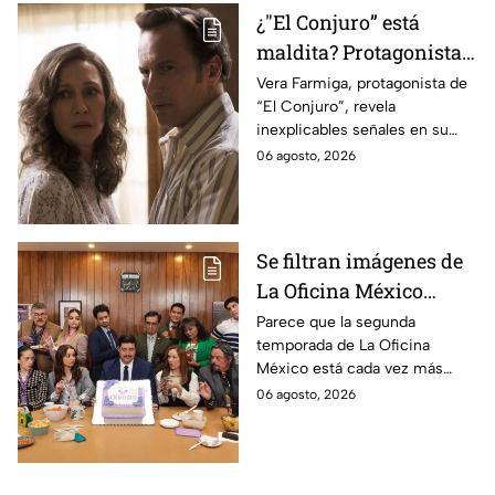
¿"El Conjuro” está
maldita? Protagonista
revela INQUIETANTES
Vera Farmiga, protagonista de
“El Conjuro”, revela
señales en su cuerpo
inexplicables señales en su
durante la grabación de
cuerpo durante el rodaje de la
06 agosto, 2026
la película
película
Se filtran imágenes de
La Oficina México
temporada 2 y un
Parece que la segunda
temporada de La Oficina
detalle desata teorías
México está cada vez más
entre los fans
cerca, pues el elenco ya se
06 agosto, 2026
encuentra en grabaciones y ya
se filtraron las primeras
imágenes del set.