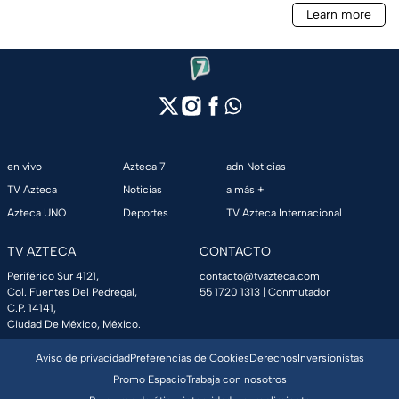
en vivo
Azteca 7
adn Noticias
TV Azteca
Noticias
a más +
Azteca UNO
Deportes
TV Azteca Internacional
TV AZTECA
CONTACTO
Periférico Sur 4121,
contacto@tvazteca.com
Col. Fuentes Del Pedregal,
55 1720 1313
| Conmutador
C.P. 14141,
Ciudad De México, México.
Aviso de privacidad
Preferencias de Cookies
Derechos
Inversionistas
Promo Espacio
Trabaja con nosotros