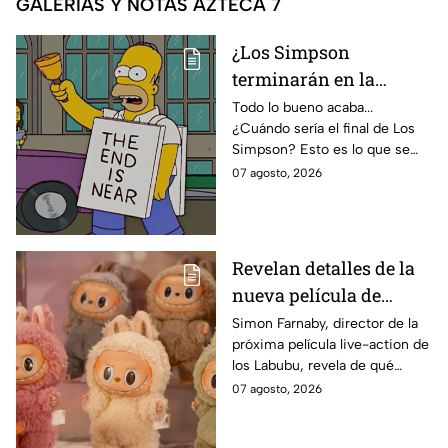
GALERÍAS Y NOTAS AZTECA 7
¿Los Simpson
terminarán en la
temporada 40? Actriz
Todo lo bueno acaba...
¿Cuándo sería el final de Los
de Bart Simpson da
Simpson? Esto es lo que se
IMPACTANTE
sabe:
07 agosto, 2026
declaración
Revelan detalles de la
nueva película de
Labubu: de qué tratará
Simon Farnaby, director de la
próxima película live-action de
y cuándo se estrena
los Labubu, revela de qué
tratará la cinta. Aquí te
07 agosto, 2026
contamos los detalles.