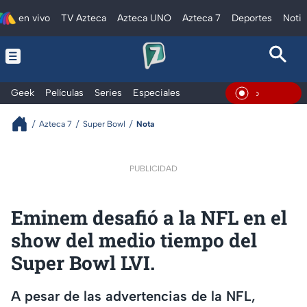
en vivo
TV Azteca
Azteca UNO
Azteca 7
Deportes
Notic
Geek
Películas
Series
Especiales
En Vivo
Azteca 7
Super Bowl
Nota
PUBLICIDAD
Eminem desafió a la NFL en el
show del medio tiempo del
Super Bowl LVI.
A pesar de las advertencias de la NFL,