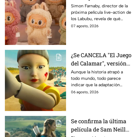
Labubu: de qué tratará
Simon Farnaby, director de la
próxima película live-action de
y cuándo se estrena
los Labubu, revela de qué
tratará la cinta. Aquí te
07 agosto, 2026
contamos los detalles.
¿Se CANCELA "El Juego
del Calamar", versión
Estados Unidos? Esto
Aunque la historia atrapó a
todo mundo, todo parece
es lo que se sabe al
indicar que la adaptación
momento
podría ser cancelada:
06 agosto, 2026
Se confirma la última
película de Sam Neill