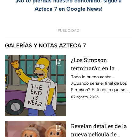
¡No te pierdas nuestro contenido, sigue a
Azteca 7 en Google News!
PUBLICIDAD
GALERÍAS Y NOTAS AZTECA 7
¿Los Simpson
terminarán en la
temporada 40? Actriz
Todo lo bueno acaba...
¿Cuándo sería el final de Los
de Bart Simpson da
Simpson? Esto es lo que se
IMPACTANTE
sabe:
07 agosto, 2026
declaración
Revelan detalles de la
nueva película de