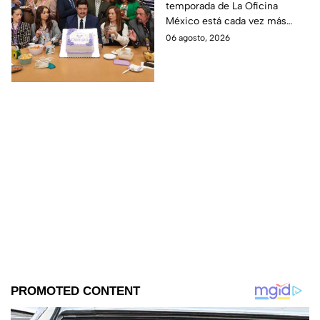
temporada de La Oficina
detalle desata teorías
México está cada vez más
entre los fans
cerca, pues el elenco ya se
06 agosto, 2026
encuentra en grabaciones y ya
se filtraron las primeras
imágenes del set.