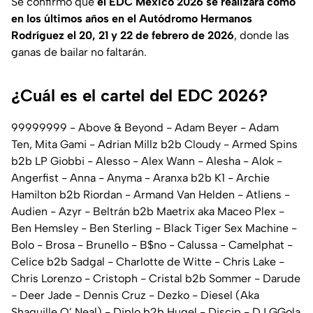
Se confirmó que
el EDC México 2026 se realizará como
en los últimos años en el Autódromo Hermanos
Rodríguez el 20, 21 y 22 de febrero de 2026
, donde las
ganas de bailar no faltarán.
¿Cuál es el cartel del EDC 2026?
99999999 - Above & Beyond - Adam Beyer - Adam
Ten, Mita Gami - Adrian Millz b2b Cloudy - Armed Spins
b2b LP Giobbi - Alesso - Alex Wann - Alesha - Alok -
Angerfist - Anna - Anyma - Aranxa b2b K1 - Archie
Hamilton b2b Riordan - Armand Van Helden - Atliens -
Audien - Azyr - Beltrán b2b Maetrix aka Maceo Plex -
Ben Hemsley - Ben Sterling - Black Tiger Sex Machine -
Bolo - Brosa - Brunello - B$no - Calussa - Camelphat -
Celice b2b Sadgal - Charlotte de Witte - Chris Lake -
Chris Lorenzo - Cristoph - Cristal b2b Sommer - Darude
- Deer Jade - Dennis Cruz - Dezko - Diesel (Aka
Shaquille O’ Neal) - Diplo b2b Hugel - Discip - DJ GGola