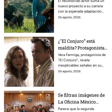
antes de morir: esto es
El reconocido actor suma un
nuevo proyecto a su carrera
lo que se sabe hasta
con la esperada adaptación
ahora
cinematográfica del popular
06 agosto, 2026
videojuego.
¿"El Conjuro” está
maldita? Protagonista
revela INQUIETANTES
Vera Farmiga, protagonista de
“El Conjuro”, revela
señales en su cuerpo
inexplicables señales en su
durante la grabación de
cuerpo durante el rodaje de la
06 agosto, 2026
la película
película
Se filtran imágenes de
La Oficina México
temporada 2 y un
Parece que la segunda