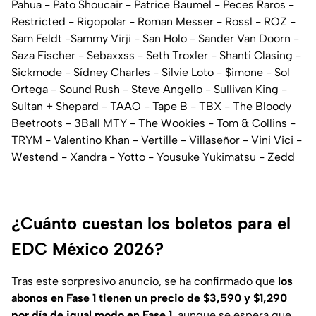
Pahua - Pato Shoucair - Patrice Baumel - Peces Raros -
Restricted - Rigopolar - Roman Messer - Rossl - ROZ -
Sam Feldt -Sammy Virji - San Holo - Sander Van Doorn -
Saza Fischer - Sebaxxss - Seth Troxler - Shanti Clasing -
Sickmode - Sídney Charles - Silvie Loto - $imone - Sol
Ortega - Sound Rush - Steve Angello - Sullivan King -
Sultan + Shepard - TAAO - Tape B - TBX - The Bloody
Beetroots - 3Ball MTY - The Wookies - Tom & Collins -
TRYM - Valentino Khan - Vertille - Villaseñor - Vini Vici -
Westend - Xandra - Yotto - Yousuke Yukimatsu - Zedd
¿Cuánto cuestan los boletos para el
EDC México 2026?
Tras este sorpresivo anuncio, se ha confirmado que
los
abonos en
Fase 1 tienen un precio de $3,590 y $1,290
por día de igual modo en Fase 1
, aunque se espera que