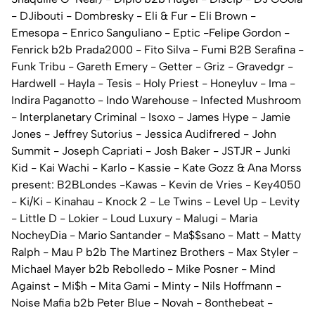
- DJibouti - Dombresky - Eli & Fur - Eli Brown -
Emesopa - Enrico Sanguliano - Eptic -Felipe Gordon -
Fenrick b2b Prada2000 - Fito Silva - Fumi B2B Serafina -
Funk Tribu - Gareth Emery - Getter - Griz - Gravedgr -
Hardwell - Hayla - Tesis - Holy Priest - Honeyluv - Ima -
Indira Paganotto - Indo Warehouse - Infected Mushroom
- Interplanetary Criminal - Isoxo - James Hype - Jamie
Jones - Jeffrey Sutorius - Jessica Audifrered - John
Summit - Joseph Capriati - Josh Baker - JSTJR - Junki
Kid - Kai Wachi - Karlo - Kassie - Kate Gozz & Ana Morss
present: B2BLondes -Kawas - Kevin de Vries - Key4050
- Ki/Ki - Kinahau - Knock 2 - Le Twins - Level Up - Levity
- Little D - Lokier - Loud Luxury - Malugi - Maria
NocheyDia - Mario Santander - Ma$$sano - Matt - Matty
Ralph - Mau P b2b The Martinez Brothers - Max Styler -
Michael Mayer b2b Rebolledo - Mike Posner - Mind
Against - Mi$h - Mita Gami - Minty - Nils Hoffmann -
Noise Mafia b2b Peter Blue - Novah - 8onthebeat -