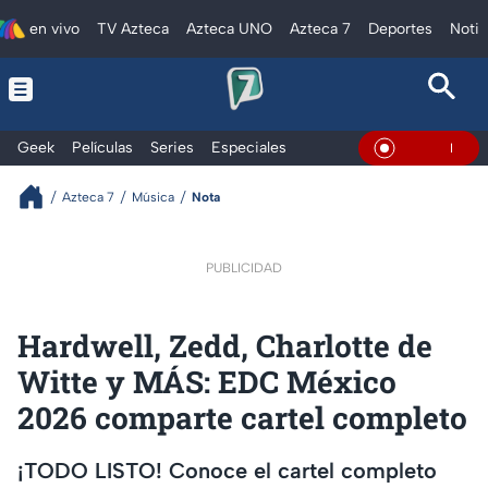
en vivo
TV Azteca
Azteca UNO
Azteca 7
Deportes
Notic
Geek
Películas
Series
Especiales
En Vivo
Azteca 7
Música
Nota
PUBLICIDAD
Hardwell, Zedd, Charlotte de
Witte y MÁS: EDC México
2026 comparte cartel completo
¡TODO LISTO! Conoce el cartel completo