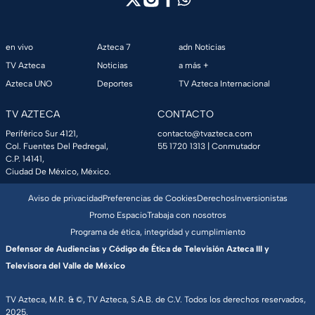
en vivo
Azteca 7
adn Noticias
TV Azteca
Noticias
a más +
Azteca UNO
Deportes
TV Azteca Internacional
TV AZTECA
CONTACTO
Periférico Sur 4121,
contacto@tvazteca.com
Col. Fuentes Del Pedregal,
55 1720 1313
| Conmutador
C.P. 14141,
Ciudad De México, México.
Aviso de privacidad
Preferencias de Cookies
Derechos
Inversionistas
Promo Espacio
Trabaja con nosotros
Programa de ética, integridad y cumplimiento
Defensor de Audiencias y Código de Ética de Televisión Azteca III y
Televisora del Valle de México
TV Azteca, M.R. & ©, TV Azteca, S.A.B. de C.V. Todos los derechos reservados,
2025.