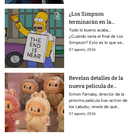
¿Los Simpson
terminarán en la
temporada 40? Actriz
Todo lo bueno acaba...
¿Cuándo sería el final de Los
de Bart Simpson da
Simpson? Esto es lo que se
IMPACTANTE
sabe:
07 agosto, 2026
declaración
Revelan detalles de la
nueva película de
Labubu: de qué tratará
Simon Farnaby, director de la
próxima película live-action de
y cuándo se estrena
los Labubu, revela de qué
tratará la cinta. Aquí te
07 agosto, 2026
contamos los detalles.