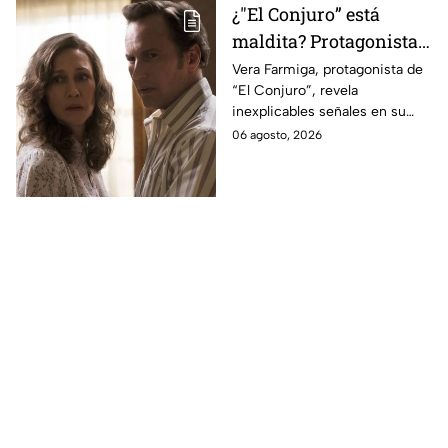
¿"El Conjuro” está
maldita? Protagonista
revela INQUIETANTES
Vera Farmiga, protagonista de
“El Conjuro”, revela
señales en su cuerpo
inexplicables señales en su
durante la grabación de
cuerpo durante el rodaje de la
06 agosto, 2026
la película
película