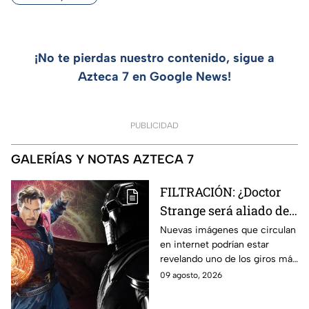
¡No te pierdas nuestro contenido, sigue a
Azteca 7 en Google News!
PUBLICIDAD
GALERÍAS Y NOTAS AZTECA 7
FILTRACIÓN: ¿Doctor
Strange será aliado de
Doctor Doom en
Nuevas imágenes que circulan
en internet podrían estar
Avengers: Doomsday?
revelando uno de los giros más
Esto revelan las nuevas
inesperados de Doctor Strange
09 agosto, 2026
imágenes filtradas
en Avengers: Doomsday.