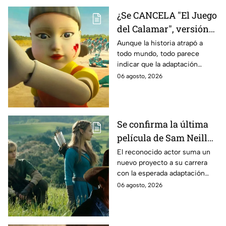
¿Se CANCELA "El Juego
del Calamar", versión
Estados Unidos? Esto
Aunque la historia atrapó a
todo mundo, todo parece
es lo que se sabe al
indicar que la adaptación
momento
podría ser cancelada:
06 agosto, 2026
Se confirma la última
película de Sam Neill
antes de morir: esto es
El reconocido actor suma un
nuevo proyecto a su carrera
lo que se sabe hasta
con la esperada adaptación
ahora
cinematográfica del popular
06 agosto, 2026
videojuego.