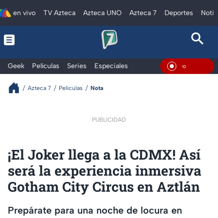
en vivo
TV Azteca
Azteca UNO
Azteca 7
Deportes
Notic
Geek
Películas
Series
Especiales
En Viv
Azteca 7
Películas
Nota
PUBLICIDAD
¡El Joker llega a la CDMX! Así
será la experiencia inmersiva
Gotham City Circus en Aztlán
Prepárate para una noche de locura en