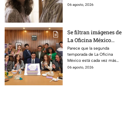
durante la grabación de
cuerpo durante el rodaje de la
06 agosto, 2026
la película
película
Se filtran imágenes de
La Oficina México
temporada 2 y un
Parece que la segunda
temporada de La Oficina
detalle desata teorías
México está cada vez más
entre los fans
cerca, pues el elenco ya se
06 agosto, 2026
encuentra en grabaciones y ya
se filtraron las primeras
imágenes del set.