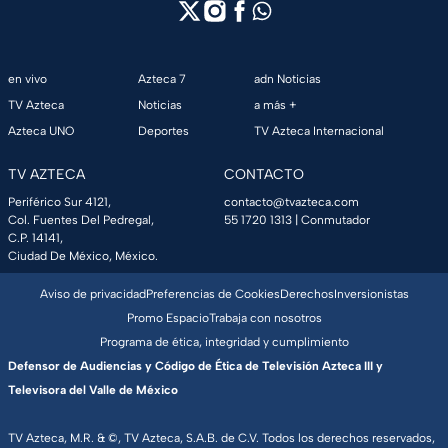
en vivo
Azteca 7
adn Noticias
TV Azteca
Noticias
a más +
Azteca UNO
Deportes
TV Azteca Internacional
TV AZTECA
CONTACTO
Periférico Sur 4121,
contacto@tvazteca.com
Col. Fuentes Del Pedregal,
55 1720 1313
| Conmutador
C.P. 14141,
Ciudad De México, México.
Aviso de privacidad
Preferencias de Cookies
Derechos
Inversionistas
Promo Espacio
Trabaja con nosotros
Programa de ética, integridad y cumplimiento
Defensor de Audiencias y Código de Ética de Televisión Azteca III y
Televisora del Valle de México
TV Azteca, M.R. & ©, TV Azteca, S.A.B. de C.V. Todos los derechos reservados,