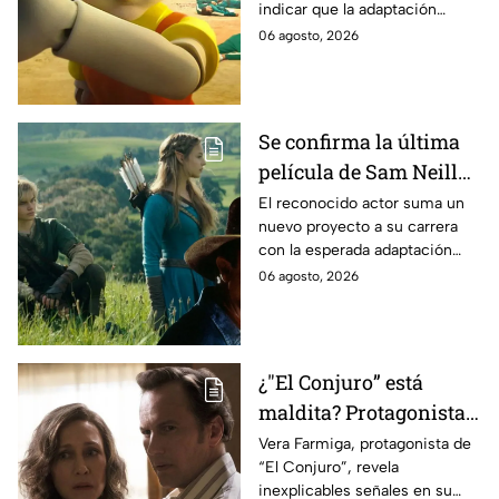
indicar que la adaptación
momento
podría ser cancelada:
06 agosto, 2026
Se confirma la última
película de Sam Neill
antes de morir: esto es
El reconocido actor suma un
nuevo proyecto a su carrera
lo que se sabe hasta
con la esperada adaptación
ahora
cinematográfica del popular
06 agosto, 2026
videojuego.
¿"El Conjuro” está
maldita? Protagonista
revela INQUIETANTES
Vera Farmiga, protagonista de
“El Conjuro”, revela
señales en su cuerpo
inexplicables señales en su