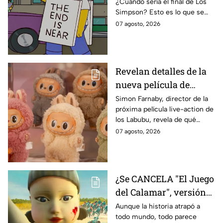
¿Cuándo sería el final de Los
de Bart Simpson da
Simpson? Esto es lo que se
IMPACTANTE
sabe:
07 agosto, 2026
declaración
Revelan detalles de la
nueva película de
Labubu: de qué tratará
Simon Farnaby, director de la
próxima película live-action de
y cuándo se estrena
los Labubu, revela de qué
tratará la cinta. Aquí te
07 agosto, 2026
contamos los detalles.
¿Se CANCELA "El Juego
del Calamar", versión
Estados Unidos? Esto
Aunque la historia atrapó a
todo mundo, todo parece
es lo que se sabe al