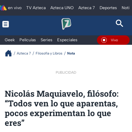
en vivo
TV Azteca
Azteca UNO
Azteca 7
Deportes
Notic
Geek
Películas
Series
Especiales
En Vivo
Azteca 7
Filosofía y Libros
Nota
PUBLICIDAD
Nicolás Maquiavelo, filósofo:
“Todos ven lo que aparentas,
pocos experimentan lo que
eres”