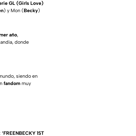
erie GL (Girls Love)
en
) y
Mon
(
Becky
)
imer año
,
landia, donde
 mundo, siendo en
un
fandom
muy
:
‘FREENBECKY 1ST