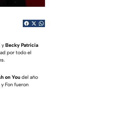
7 y
Becky Patricia
ad por todo el
ns.
sh on You
del año
y
Fon
fueron