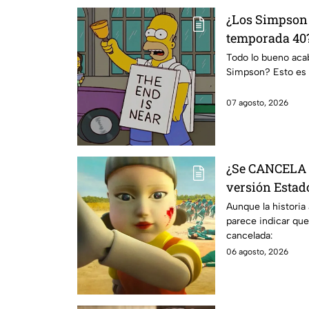
¿Los Simpson 
temporada 40?
da IMPACTANT
Todo lo bueno acaba
Simpson? Esto es 
07 agosto, 2026
¿Se CANCELA "
versión Estado
se sabe al mo
Aunque la historia
parece indicar que
cancelada:
06 agosto, 2026