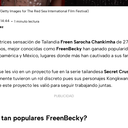
/Getty Images for The Red Sea International Film Festival)
 14:44
1 minuto lectura
ez
trices sensación de Tailandia
Freen Sarocha Chankimha
de 2
os,
mejor conocidas como
FreenBecky
han ganado popularid
oamérica y México, lugares donde más han cautivado a sus fa
e les vio en un proyecto fue en la serie tailandesa
Secret Cru
mente tuvieron un rol discreto pues sus personajes
Kongkwan
este proyecto les valió para seguir trabajando juntas.
PUBLICIDAD
 tan populares FreenBecky?