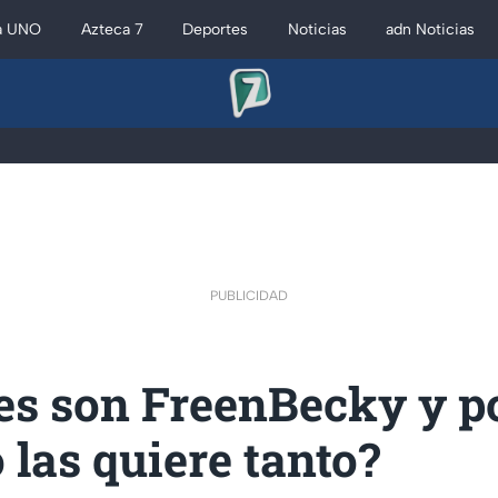
a UNO
Azteca 7
Deportes
Noticias
adn Noticias
PUBLICIDAD
es son FreenBecky y p
las quiere tanto?