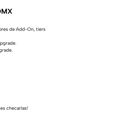
CDMX
ores de Add-On, tiers
upgrade.
grade.
des checarlas!