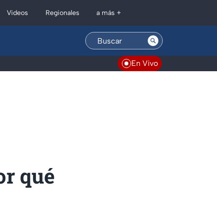
Regionales
Videos
a más +
En Vivo
or qué