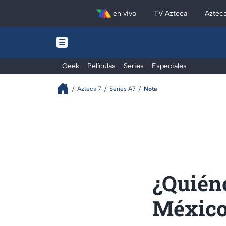
en vivo
TV Azteca
Aztec
Geek
Películas
Series
Especiales
Azteca 7
Series A7
Nota
¿Quién
México 