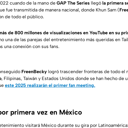
022 cuando de la mano de
GAP The Series
llegó
la primera s
ue fue transmitida de manera nacional, donde
Khun Sam
(
Fre
ón de todo el público.
 más de 800 millones de visualizaciones en YouTube en su pr
 una de las parejas del entretenimiento más queridas en Tai
s una conexión con sus fans.
conseguido
FreenBecky
logró trascender fronteras de todo el
o
, Filipinas, Taiwán y Estados Unidos donde se han hecho de 
que
este 2025 realizarán el primer fan meeting.
or primera vez en México
retenimiento visitará México durante su gira por Latinoamérica