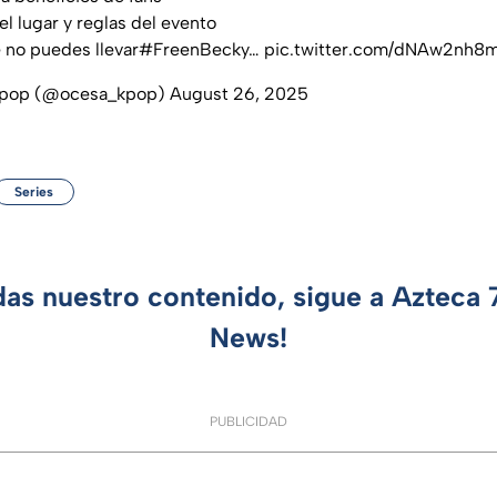
del lugar y reglas del evento
 no puedes llevar
#FreenBecky
…
pic.twitter.com/dNAw2nh8
pop (@ocesa_kpop)
August 26, 2025
Series
das nuestro contenido, sigue a Azteca
News!
PUBLICIDAD