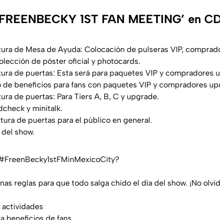
 ‘FREENBECKY 1ST FAN MEETING’ en 
rtura de Mesa de Ayuda: Colocación de pulseras VIP, comprad
olección de póster oficial y
photocards
.
tura de puertas: Esta será para paquetes VIP y compradores 
cio de beneficios para fans con paquetes VIP y compradores up
tura de puertas: Para Tiers A, B, C y upgrade.
dcheck y minitalk.
tura de puertas para el público en general.
o del show.
#FreenBecky1stFMinMexicoCity
?
as reglas para que todo salga chido el día del show. ¡No olvi
 actividades
a beneficios de fans