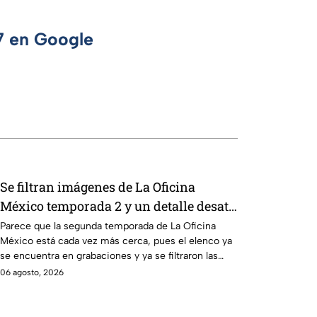
 7 en Google
Se filtran imágenes de La Oficina
México temporada 2 y un detalle desata
teorías entre los fans
Parece que la segunda temporada de La Oficina
México está cada vez más cerca, pues el elenco ya
se encuentra en grabaciones y ya se filtraron las
primeras imágenes del set.
06 agosto, 2026