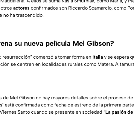
Magdalena. A ellos se suma Kasia Smutniak, como María, y Pier
 otros
actores
confirmados son Riccardo Scamarcio, como Ponc
e no ha trascendido.
ena su nueva película Mel Gibson?
o: resurrección” comenzó a tomar forma en
Italia
y se espera q
ción se centren en localidades rurales como Matera, Altamura
es de Mel Gibson no hay mayores detalles sobre el proceso d
 sí está confirmada como fecha de estreno de la primera parte
 Viernes Santo cuando se presente en sociedad “
La pasión de 