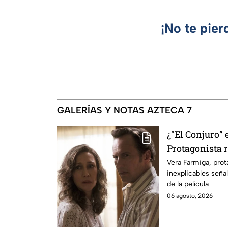
¡No te pier
GALERÍAS Y NOTAS AZTECA 7
¿"El Conjuro” 
Protagonista
señales en su
Vera Farmiga, prot
inexplicables seña
grabación de l
de la película
06 agosto, 2026