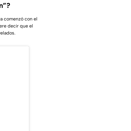
ón”?
ya comenzó con el
ere decir que el
elados.