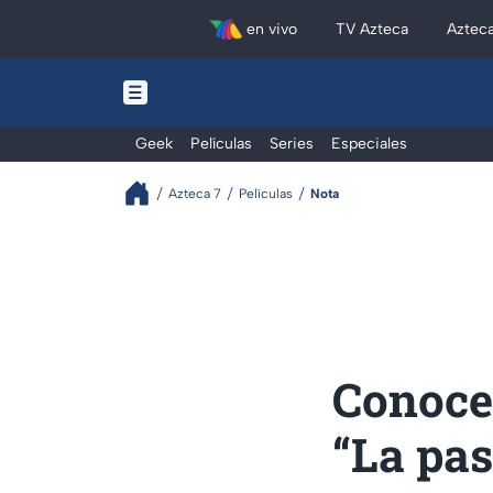
en vivo
TV Azteca
Aztec
Geek
Películas
Series
Especiales
Azteca 7
Películas
Nota
Conoce 
“La pas