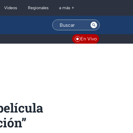
Regionales
Videos
a más +
En Vivo
película
ción”