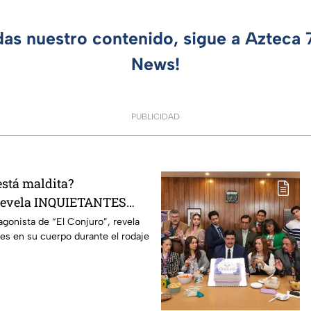
das nuestro contenido, sigue a Azteca
News!
PUBLICIDAD
está maldita?
 revela INQUIETANTES
 cuerpo durante la
agonista de “El Conjuro”, revela
les en su cuerpo durante el rodaje
a película